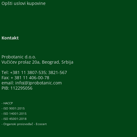
Opšti uslovi kupovine
Kontakt
Probotanic d.o.o.
Vučićev prolaz 20a, Beograd, Srbija
Tel: +381 11 3807-535; 3821-567
Fax: + 381 11 406-00-78
email: info(@)probotanic.com
PIB: 112295056
- HACCP
- ISO 9001:2015
- ISO 14001:2015
- ISO 45001:2018
- Organski proizvođač - Ecocert