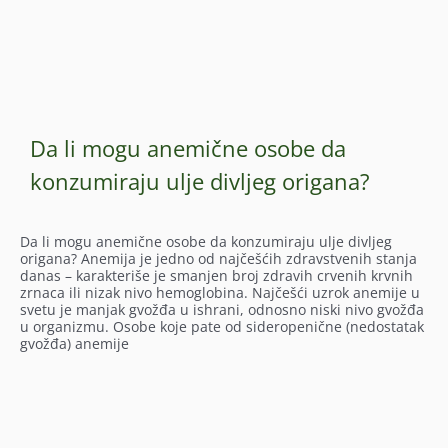
Da li mogu anemične osobe da
konzumiraju ulje divljeg origana?
Da li mogu anemične osobe da konzumiraju ulje divljeg
origana? Anemija je jedno od najčešćih zdravstvenih stanja
danas – karakteriše je smanjen broj zdravih crvenih krvnih
zrnaca ili nizak nivo hemoglobina. Najčešći uzrok anemije u
svetu je manjak gvožđa u ishrani, odnosno niski nivo gvožđa
u organizmu. Osobe koje pate od sideropenične (nedostatak
gvožđa) anemije