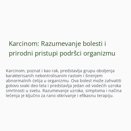
Karcinom: Razumevanje bolesti i
prirodni pristupi podršci organizmu
Karcinom, poznat i kao rak, predstavlja grupu oboljenja
karakterisanih nekontrolisanim rastom i širenjem
abnormalnih ćelija u organizmu. Ova bolest može zahvatiti
gotovo svaki deo tela i predstavlja jedan od vodećih uzroka
smrtnosti u svetu. Razumevanje uzroka, simptoma i načina
lečenja je ključno za rano otkrivanje i efikasnu terapiju.