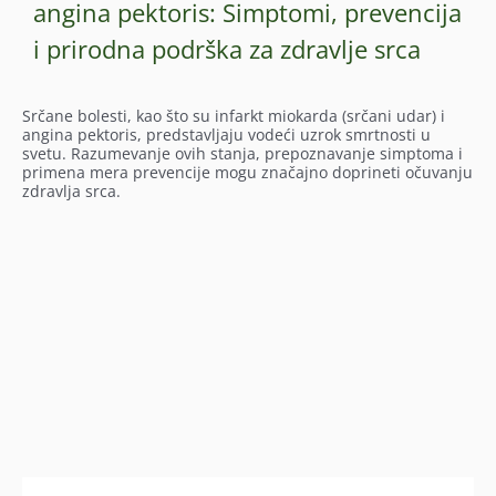
angina pektoris: Simptomi, prevencija
i prirodna podrška za zdravlje srca
Srčane bolesti, kao što su infarkt miokarda (srčani udar) i
angina pektoris, predstavljaju vodeći uzrok smrtnosti u
svetu. Razumevanje ovih stanja, prepoznavanje simptoma i
primena mera prevencije mogu značajno doprineti očuvanju
zdravlja srca.