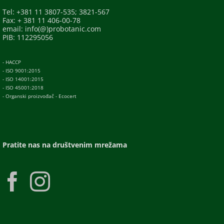
Tel: +381 11 3807-535; 3821-567
Fax: + 381 11 406-00-78
email: info(@)probotanic.com
PIB: 112295056
- HACCP
- ISO 9001:2015
- ISO 14001:2015
- ISO 45001:2018
- Organski proizvođač - Ecocert
Pratite nas na društvenim mrežama