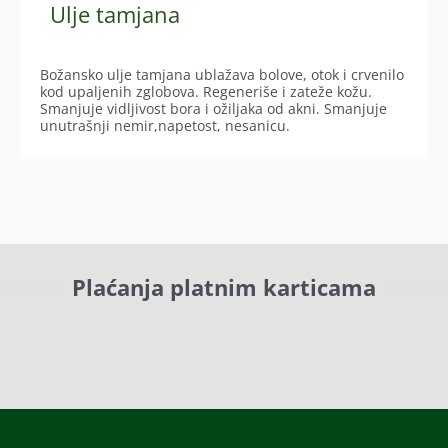
Ulje tamjana
Božansko ulje tamjana ublažava bolove, otok i crvenilo
kod upaljenih zglobova. Regeneriše i zateže kožu.
Smanjuje vidljivost bora i ožiljaka od akni. Smanjuje
unutrašnji nemir,napetost, nesanicu.
Plaćanja platnim karticama