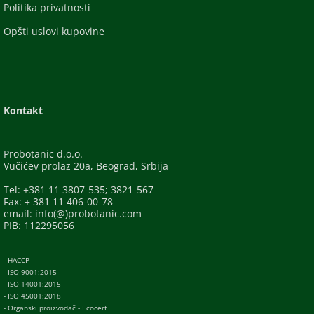
Politika privatnosti
Opšti uslovi kupovine
Kontakt
Probotanic d.o.o.
Vučićev prolaz 20a, Beograd, Srbija
Tel: +381 11 3807-535; 3821-567
Fax: + 381 11 406-00-78
email: info(@)probotanic.com
PIB: 112295056
- HACCP
- ISO 9001:2015
- ISO 14001:2015
- ISO 45001:2018
- Organski proizvođač - Ecocert