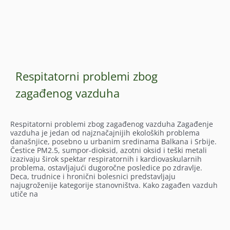
Respitatorni problemi zbog
zagađenog vazduha
Respitatorni problemi zbog zagađenog vazduha Zagađenje
vazduha je jedan od najznačajnijih ekoloških problema
današnjice, posebno u urbanim sredinama Balkana i Srbije.
Čestice PM2.5, sumpor-dioksid, azotni oksid i teški metali
izazivaju širok spektar respiratornih i kardiovaskularnih
problema, ostavljajući dugoročne posledice po zdravlje.
Deca, trudnice i hronični bolesnici predstavljaju
najugroženije kategorije stanovništva. Kako zagađen vazduh
utiče na