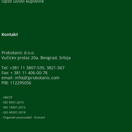
Opšti uslovi kupovine
Kontakt
Probotanic d.o.o.
Vučićev prolaz 20a, Beograd, Srbija
Tel: +381 11 3807-535; 3821-567
Fax: + 381 11 406-00-78
email: info(@)probotanic.com
PIB: 112295056
- HACCP
- ISO 9001:2015
- ISO 14001:2015
- ISO 45001:2018
- Organski proizvođač - Ecocert