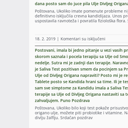
uzela
dana posto sam do juce pila Ulje Divljeg Origa
vezi
sam
Kandide.
Poštovana, Ukoliko imate pomenute probleme nije 
Ulje
Meni
definitivno isključila crevna kandidijaza. Unos pr
Divlje
je
uspostavila ravnoteža i povratila fiziološka flor
Zalfije
danas
da
Saliva
mi
Test
pomogne
pokazao
na
18. 2. 2019
|
Komentari su isključeni
u
negativno,
Postovani,
vezi
sto
imam
Postovani, imala bi jedno pitanje u vezi vasih 
toga.
znaci
jedno
Kolko
skorom saznala i pocela terapiju sa Ulje od Smol
nemam
pitanje
puta
vise
nedelje. Sutra mi je zadnji dan terapije. Naravn
u
dnevno
Kandide.
vezi
je Saliva Test pozitivan smem da pocinjem sa P
smem
Da
Kandide.
da
Ulje od Divljeg Origana napraviti? Posto mi je 
li
Kupila
pijem
Tablete posto se Kandida hrani sa time. Ili je tes
mogu
sam
Ulje
odma
vas
sam sve simptome za Kandidu imala a Saliva Tes
Divlje
da
proizvod
terapije sa Ulje od Divljeg Origana nastaviti sa 
Zalfije
pocnem
Ulje
i
zahvaljujem. Puno Pozdrava
sa
Divljeg
jel
probioticim
Origana
Poštovana, Ukoliko bilo koji test pokaže prisustv
prije
i
i
origano ulje, možete piti probiotike i vitamine.
obroka
Vitaminski
zavrsila
divlju žalfiju. Srdačan pozdrav
ili
tabletama
jednu
poslje?
(kupila
terapiju,