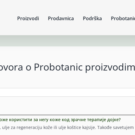
Proizvodi
Prodavnica
Podrška
Probotani
govora o Probotanic proizvodi
оже користити за негу коже код зрачне терапије дојке?
 ulje za regeneraciju kože ili ulje koštice kajsije. Takođe savetujem