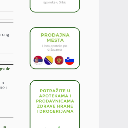
trong
psule.
a a
no i
 ili