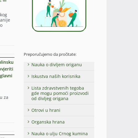
akog
anije
lo
Preporučujemo da pročitate:
ulinsku
Nauka o divljem origanu
vjeriti
glavni
Iskustva naših korisnika
Lista zdravstvenih tegoba
gde mogu pomoći proizvodi
ju za
od divljeg origana
Otrovi u hrani
Organska hrana
Nauka o ulju Crnog kumina