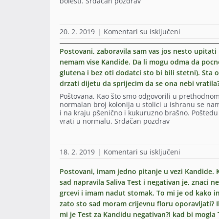
bolesti. Srdačan pozdrav
Zalfije
kapi).
proizvode
Bijeljini
ulje
ali
i
pa
nisam
gdje
bi
mogla
na
20. 2. 2019
|
Komentari su isključeni
jer
htjela
naci.Unapri
Postovani,
ste
da
hvala
imam
mi
Postovani, zaboravila sam vas jos nesto upitati
znam
na
pitanje
isto
da
odgovoru!P
nemam vise Kandide. Da li mogu odma da pocne
u
preporučili
li
pozdravaUn
glutena i bez oti dodatci sto bi bili stetni). St
vezi
pa
mogu
hvala
Ulje
sam
drzati dijetu da sprijecim da se ona nebi vrati
pored
na
Divlje
sad
toga
pitanju!Pun
Poštovana, Kao što smo odgovorili u prethodnom
Zalfije.
u
sto
pozdrava
normalan broj kolonija u stolici u ishranu se n
Posto
nedoumici
imam
i na kraju pšenično i kukuruzno brašno. Poštedu
sam
da
Gastritis
vrati u normalu. Srdačan pozdrav
imala
li
trositi
Kandidu
se
vasa
i
prozvodi
ulja?
ona
ili
Puno
na
18. 2. 2019
|
Komentari su isključeni
mi
ne?
Pozdrava
Postovani,
je
Hvala
zaboravila
Postovani, imam jedno pitanje u vezi Kandide. Ku
proizrokova
sam
i
sad napravila Saliva Test i negativan je, znac
vas
mentalni
grcevi i imam nadut stomak. To mi je od kako im
jos
stres
nesto
zato sto sad moram crijevnu floru oporavljati? Il
i
upitati
anksioznost
mi je Test za Kandidu negativan?I kad bi mogla T
u