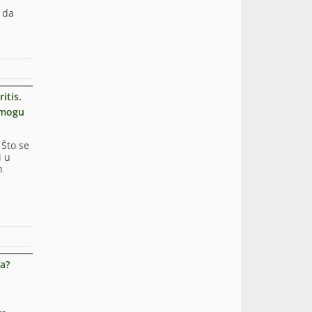
o da
itis.
i mogu
 Što se
i u
n
sa?