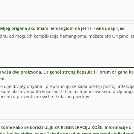
 divljeg origana ako imam hemangiom na jetri? Hvala unaprijed
jednu od mogućih komplikacija hemangioma, možete piti Origanol s
 vaša dva proizvoda, Origanol strong kapsule i Florum origano ka
ed.
 ulje divljeg origana i preporučuju se kada postoji postoji infekcij
sule blaža varijanta koja sadrži fino usitnjeni sasušenu divlji origa
dnosno u preventivno svrhe. Srdačan pozdrav
ome kako se koristi ULJE ZA REGENERACIJU KOŽE. Informacije o
nja, koliko vidim, nema.Takođe ne vidim cene proizvoda (nijednog),