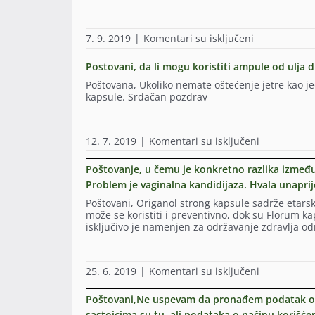
na
7. 9. 2019
|
Komentari su isključeni
Поштовање!
Постоји
Postovani, da li mogu koristiti ampule od ulja
ли
Poštovana, Ukoliko nemate oštećenje jetre kao 
неко
kapsule. Srdačan pozdrav
уље
које
је
се
na
12. 7. 2019
|
Komentari su isključeni
може
Postovani,
користити
da
Poštovanje, u čemu je konkretno razlika između
за
li
негу
Problem je vaginalna kandidijaza. Hvala unaprij
mogu
коже
koristiti
Poštovani, Origanol strong kapsule sadrže etarsko
код
ampule
može se koristiti i preventivno, dok su Florum kap
зрачне
od
isključivo je namenjen za održavanje zdravlja o
терапије
ulja
дојке?
divljeg
origana
na
25. 6. 2019
|
Komentari su isključeni
ako
Poštovanje,
imam
u
hemangiom
Poštovani,Ne uspevam da pronađem podatak o t
čemu
na
sastojcima su tu, ali podataka o načinu korišće