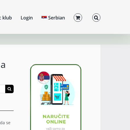
c klub
Login
Serbian
ma
 da se