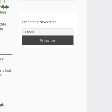
dila
vljaju
ulje
Probotanic Newsletter
dite
ju
krv
riv kod
ne
pi,