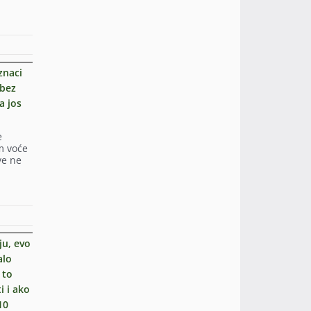
znaci
 bez
a jos
e
m voće
ve ne
ju, evo
alo
 to
i i ako
10