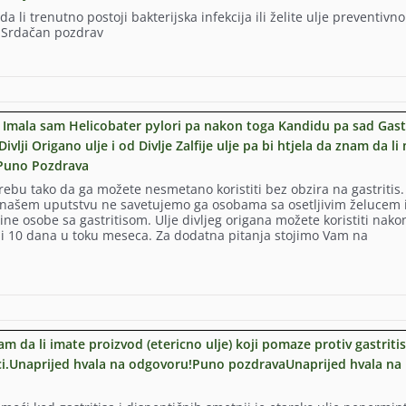
a li trenutno postoji bakterijska infekcija ili želite ulje preventivn
? Srdačan pozdrav
u
sa. Imala sam Helicobater pylori pa nakon toga Kandidu pa sad Gastr
lji Origano ulje i od Divlje Zalfije ulje pa bi htjela da znam da l
a?Puno Pozdrava
otrebu tako da ga možete nesmetano koristiti bez obzira na gastritis.
 u našem uputstvu ne savetujemo ga osobama sa osetljivim želucem 
ne osobe sa gastritisom. Ulje divljeg origana možete koristiti nako
api 10 dana u toku meseca. Za dodatna pitanja stojimo Vam na
m
am da li imate proizvod (etericno ulje) koji pomaze protiv gastriti
ci.Unaprijed hvala na odgovoru!Puno pozdravaUnaprijed hvala na