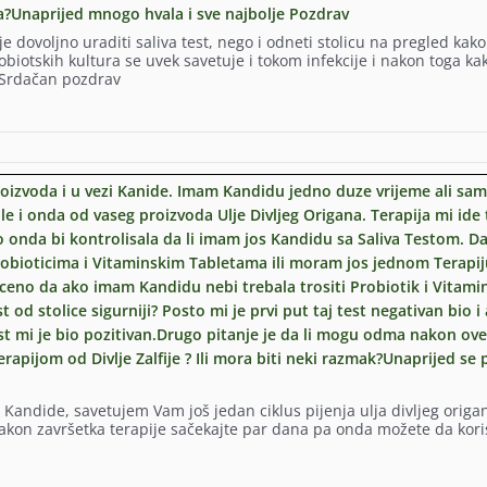
na?Unaprijed mnogo hvala i sve najbolje Pozdrav
dovoljno uraditi saliva test, nego i odneti stolicu na pregled kako
obiotskih kultura se uvek savetuje i tokom infekcije i nakon toga ka
a. Srdačan pozdrav
proizvoda i u vezi Kanide. Imam Kandidu jedno duze vrijeme ali sam
e i onda od vaseg proizvoda Ulje Divljeg Origana. Terapija mi ide 
o onda bi kontrolisala da li imam jos Kandidu sa Saliva Testom. Da
robioticima i Vitaminskim Tabletama ili moram jos jednom Terapij
receno da ako imam Kandidu nebi trebala trositi Probiotik i Vitami
t od stolice sigurniji? Posto mi je prvi put taj test negativan bio i
t mi je bio pozitivan.Drugo pitanje je da li mogu odma nakon ove
terapijom od Divlje Zalfije ? Ili mora biti neki razmak?Unaprijed se
a
o Kandide, savetujem Vam još jedan ciklus pijenja ulja divljeg origa
 Nakon završetka terapije sačekajte par dana pa onda možete da kori
m