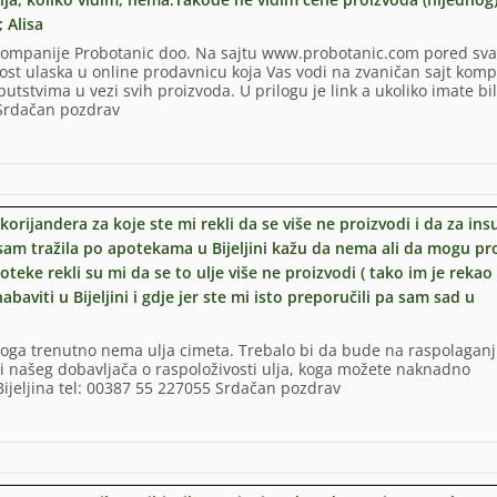
 Alisa
 kompanije Probotanic doo. Na sajtu www.probotanic.com pored sv
st ulaska u online prodavnicu koja Vas vodi na zvaničan sajt komp
tstvima u vezi svih proizvoda. U prilogu je link a ukoliko imate bi
 Srdačan pozdrav
e
korijandera za koje ste mi rekli da se više ne proizvodi i da za ins
 sam tražila po apotekama u Bijeljini kažu da nema ali da mogu pro
teke rekli su mi da se to ulje više ne proizvodi ( tako im je rekao 
baviti u Bijeljini i gdje jer ste mi isto preporučili pa sam sad u
.
azloga trenutno nema ulja cimeta. Trebalo bi da bude na raspolagan
ti našeg dobavljača o raspoloživosti ulja, koga možete naknadno
Bijeljina tel: 00387 55 227055 Srdačan pozdrav
IJU