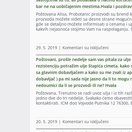
je
jetri?
bar ne na uobičajenim mestima.Hvala i pozdrav;
konkretno
Hvala
razlika
unaprijed
Poštovana Alisa, Probotanic proizvodi su brend
između
prozvoda možete videti sa desne strane mogućno
vaša
gde se detaljno možete informisati o cenama i upu
dva
kakvih nejasnoća stojimo Vam na raspolaganju.
proizvoda,
Origanol
strong
kapsule
na
29. 5. 2019
|
Komentari su isključeni
i
Poštovani,N
Florum
uspevam
Poštovani, prošle nedelje sam vas pitala za ulje 
origano
da
rezistenciju potražim ulje štapića cimeta, kako
kapsule.
pronađem
Problem
sa glavnim dobavljačem a kako su me zvali iz apo
podatak
je
o
dobavljač ) pa mi sada nije jasno da li to mogu na
vaginalna
tome
nedoumici da li se prozvodi ili ne? Hvala
kandidijaza
kako
Hvala
se
Poštovana, Trenutno se radi uvoz ulja i iz tih r
unaprijed.
koristi
jedno dve do tri nedelje. Svakako ćemo obavesti
ULJE
kontaktirati. ICM doo Vojvode Putnika 12 76300, 
ZA
REGENERAC
KOŽE.
na
20. 5. 2019
|
Komentari su isključeni
Informacije
Poštovani,
o
prošle