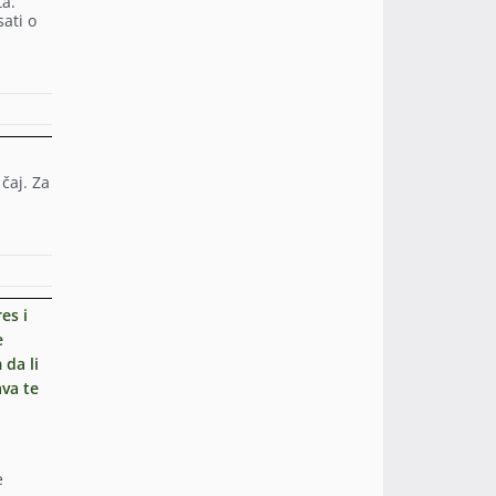
ta.
ati o
čaj. Za
es i
e
 da li
ava te
e