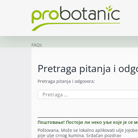
Skip
to
content
FAQs
Pretraga pitanja i od
Pretraga pitanja i odgovora:
Search
for:
Поштовање! Постоји ли неко уље које је се м
Poštovana, Može se lokalno aplikovati ulje jojobe,
pije ulje crnog kumina. Srdačan pozdrav