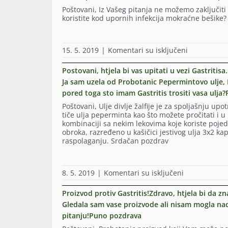
kako
smem
nisam
Poštovani, Iz Vašeg pitanja ne možemo zaključiti d
sam
da
posle
koristite kod upornih infekcija mokraćne bešike
tražila
nastavim
uradila
po
sa
urinokultur
apotekama
uljem
vec
u
na
15. 5. 2019
|
Komentari su isključeni
divljeg
sam
Bijeljini
Kakva
origana
odmah
kažu
je
za
posle
Postovani, htjela bi vas upitati u vezi Gastriti
da
šema
kandidu,
antibiotika
Ja sam uzela od Probotanic Pepermintovo ulje, Div
nema
korišćenja
sad
pocela
ali
pored toga sto imam Gastritis trositi vasa ulj
vaseg
sam
probotanic
da
ulja
prva
ulje
Poštovani, Ulje divlje žalfije je za spoljašnju up
mogu
divljeg
nedelja.
divljeg
tiče ulja peperminta kao što možete pročitati i
provjeriti
origana
Danas
origana.
kombinaciji sa nekim lekovima koje koriste pojedi
sa
kod
sam
Inace
obroka, razređeno u kašičici jestivog ulja 3x2 k
glavnim
upornih
vadila
mi
raspolaganju. Srdačan pozdrav
dobavljače
bakterijskih
krv
se
a
infekcija
eritrociti
godinama
kako
mokracne
su
ponavljaju
su
besike?
mi
na
8. 5. 2019
|
Komentari su isključeni
bakterijske
me
Koliko
malo
Postovani,
upale
zvali
kapi,
ispod
htjela
mokracne
Proizvod protiv Gastritis!Zdravo, htjela bi da zn
iz
koliko
donje
bi
besike(na
apoteke
Gledala sam vase proizvode ali nisam mogla na
puta
granice
vas
smenu
rekli
na
3.74
pitanju!Puno pozdrava
upitati
eserihija
su
dan
rf
u
i