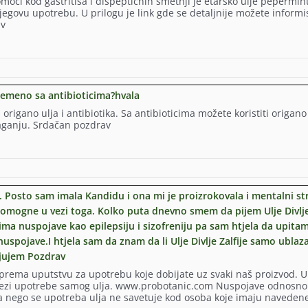
oći kod gastritisa i dispeptičnih smetnji je etarsko ulje pepermin
egovu upotrebu. U prilogu je link gde se detaljnije možete informis
av
vremeno sa antibioticima?hvala
ravo,
igano ulja i antibiotika. Sa antibioticima možete koristiti origano 
laganju. Srdačan pozdrav
je. Posto sam imala Kandidu i ona mi je proizrokovala i mentalni str
i pomogne u vezi toga. Kolko puta dnevno smem da pijem Ulje Divlj
o
da ima nuspojave kao epilepsiju i sizofreniju pa sam htjela da upitam
e nuspojave.I htjela sam da znam da li Ulje Divlje Zalfije samo ublaz
ljujem Pozdrav
sti prema uputstvu za upotrebu koje dobijate uz svaki naš proizvod. U
?
 u vezi upotrebe samog ulja. www.probotanic.com Nuspojave odnosno
nija nego se upotreba ulja ne savetuje kod osoba koje imaju naveden