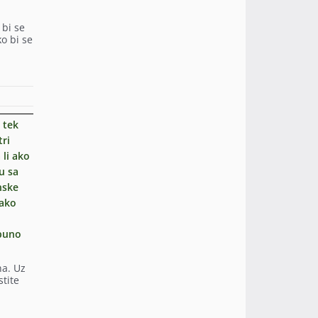
 bi se
ko bi se
 tek
tri
 li ako
u sa
nske
 ako
 puno
na. Uz
stite