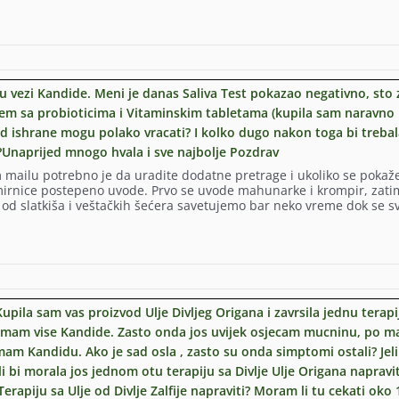
jed
 u vezi Kandide. Meni je danas Saliva Test pokazao negativno, sto 
uno
m sa probioticima i Vitaminskim tabletama (kupila sam naravno
aprijed
a od ishrane mogu polako vracati? I kolko dugo nakon toga bi trebal
la?Unaprijed mnogo hvala i sve najbolje Pozdrav
o
 mailu potrebno je da uradite dodatne pretrage i ukoliko se pokaž
amirnice postepeno uvode. Prvo se uvode mahunarke i krompir, zati
 od slatkiša i veštačkih šećera savetujemo bar neko vreme dok se s
pila sam vas proizvod Ulje Divljeg Origana i zavrsila jednu terapi
la
i nemam vise Kandide. Zasto onda jos uvijek osjecam mucninu, po m
am Kandidu. Ako je sad osla , zasto su onda simptomi ostali? Jeli
i bi morala jos jednom otu terapiju sa Divlje Ulje Origana napravit
erapiju sa Ulje od Divlje Zalfije napraviti? Moram li tu cekati oko 