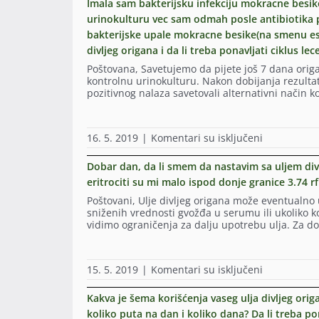
sastojcima
Imala sam bakterijsku infekciju mokracne besike
nedelje
su
urinokulturu vec sam odmah posle antibiotika p
sam
tu,
bakterijske upale mokracne besike(na smenu eser
vas
ali
pitala
podataka
divljeg origana i da li treba ponavljati ciklus le
za
o
Poštovana, Savetujemo da pijete još 7 dana orig
ulje
načinu
kontrolnu urinokulturu. Nakon dobijanja rezultat
korijandera
korišćenja,
pozitivnog nalaza savetovali alternativni način k
za
koliko
koje
vidim,
ste
nema.Tako
mi
ne
na
16. 5. 2019
|
Komentari su isključeni
rekli
vidim
Imala
da
cene
sam
Dobar dan, da li smem da nastavim sa uljem div
se
proizvoda
bakterijsku
više
eritrociti su mi malo ispod donje granice 3.74 r
(nijednog),
infekciju
ne
ili
mokracne
Poštovani, Ulje divljeg origana može eventualno 
proizvodi
bar
besike
sniženih vrednosti gvožđa u serumu ili ukoliko 
i
ne
pa
vidimo ograničenja za dalju upotrebu ulja. Za 
da
na
sam
za
uobičajeni
popila
insulinsku
mestima.Hv
antibiotik
rezistenciju
i
na
15. 5. 2019
|
Komentari su isključeni
u
potražim
pozdrav;
Dobar
trajanju
ulje
Alisa
dan,
od
Kakva je šema korišćenja vaseg ulja divljeg ori
štapića
da
10
cimeta,
koliko puta na dan i koliko dana? Da li treba pon
li
dana,