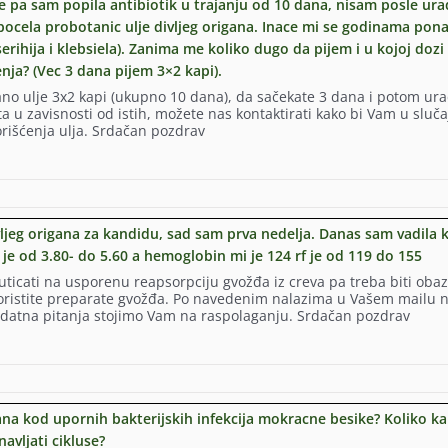
 pa sam popila antibiotik u trajanju od 10 dana, nisam posle ura
ocela probotanic ulje divljeg origana. Inace mi se godinama pona
ihija i klebsiela). Zanima me koliko dugo da pijem i u kojoj dozi 
cenja? (Vec 3 dana pijem 3×2 kapi).
ano ulje 3x2 kapi (ukupno 10 dana), da sačekate 3 dana i potom ura
a u zavisnosti od istih, možete nas kontaktirati kako bi Vam u sluča
orišćenja ulja. Srdačan pozdrav
đe
ljeg origana za kandidu, sad sam prva nedelja. Danas sam vadila 
f je od 3.80- do 5.60 a hemoglobin mi je 124 rf je od 119 do 155
uticati na usporenu reapsorpciju gvožđa iz creva pa treba biti obaz
koristite preparate gvožđa. Po navedenim nalazima u Vašem mailu 
dodatna pitanja stojimo Vam na raspolaganju. Srdačan pozdrav
m
ala
gana kod upornih bakterijskih infekcija mokracne besike? Koliko ka
avljati cikluse?