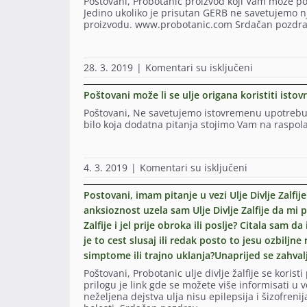
Poštovani, Probotanic proizvod koji Vam može pom
mi
i
je
vezi
klebsiela).
Jedino ukoliko je prisutan GERB ne savetujemo nj
da
koliko
od
Gastritisa.
Zanima
proizvodu. www.probotanic.com Srdačan pozdr
se
dana?
3.80-
Imala
me
to
Da
do
sam
koliko
ulje
li
5.60
Helicobater
dugo
više
treba
a
pylori
da
na
28. 3. 2019
|
Komentari su isključeni
ne
ponavljati
hemoglobin
pa
pijem
Proizvod
proizvodi
cikluse?
mi
nakon
i
protiv
Poštovani može li se ulje origana koristiti isto
(
je
toga
u
Gastritis!Zd
tako
124
Kandidu
kojoj
Poštovani, Ne savetujemo istovremenu upotrebu or
htjela
im
rf
pa
dozi
bilo koja dodatna pitanja stojimo Vam na raspo
bi
je
je
sad
ulje
da
rekao
od
Gastritis.
divljeg
znam
glavni
119
Ja
origana
da
dobavljač
na
4. 3. 2019
|
Komentari su isključeni
do
sam
i
li
)
Poštovani
155
uzela
da
imate
pa
može
od
li
Postovani, imam pitanje u vezi Ulje Divlje Zalfi
proizvod
mi
li
Probotanic
treba
(etericno
anksioznost uzela sam Ulje Divlje Zalfije da m
sada
se
Pepermintov
ponavljati
ulje)
nije
Zalfije i jel prije obroka ili poslje? Citala sam 
ulje
ulje,
ciklus
koji
jasno
origana
Divlji
je to cest slusaj ili redak posto to jesu ozbiljn
lecenja?
pomaze
da
koristiti
Origano
(Vec
protiv
simptome ili trajno uklanja?Unaprijed se zahva
li
istovremeno
ulje
3
gastritisa?
to
sa
Poštovani, Probotanic ulje divlje žalfije se kori
i
dana
Gledala
mogu
antibioticima
prilogu je link gde se možete više informisati
od
pijem
sam
nabaviti
hvala
neželjena dejstva ulja nisu epilepsija i šizofre
Divlje
3×2
vase
u