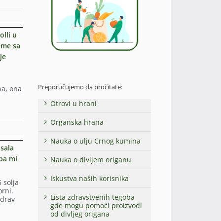
olli u
eme sa
je
Preporučujemo da pročitate:
na, ona
Otrovi u hrani
Organska hrana
Nauka o ulju Crnog kumina
usala
pa mi
Nauka o divljem origanu
Iskustva naših korisnika
 solja
rni.
Lista zdravstvenih tegoba
zdrav
gde mogu pomoći proizvodi
od divljeg origana