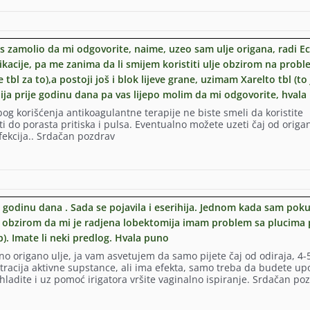
s zamolio da mi odgovorite, naime, uzeo sam ulje origana, radi Ec
kacije, pa me zanima da li smijem koristiti ulje obzirom na probl
bl za to),a postoji još i blok lijeve grane, uzimam Xarelto tbl (to 
lija prije godinu dana pa vas lijepo molim da mi odgovorite, hvala
g korišćenja antikoagulantne terapije ne biste smeli da koristite
i do porasta pritiska i pulsa. Eventualno možete uzeti čaj od origa
fekcija.. Srdačan pozdrav
g
?
 godinu dana . Sada se pojavila i eserihija. Jednom kada sam pok
v, obzirom da mi je radjena lobektomija imam problem sa plucima 
p). Imate li neki predlog. Hvala puno
o origano ulje, ja vam asvetujem da samo pijete čaj od odiraja, 4-5
acija aktivne supstance, ali ima efekta, samo treba da budete upo
ohladite i uz pomoć irigatora vršite vaginalno ispiranje. Srdačan po