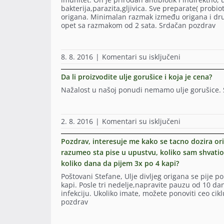
na
jedno
li
obzirom
iskasljala
bakterija,parazita,gljivica. Sve preparate( probiotik
desni
pitanje
je
na
sam
origana. Minimalan razmak između origana i dru
obraz.
u
dovoljno
probleme
krv,
opet sa razmakom od 2 sata. Srdačan pozdrav
Nisam
rubrici
uraditei
sa
obzirom
siguran
„pitajte
nalaz
poremećaj
da
koliko
našeg
stolice
srčanog
mi
to
lekara“
kako
ritma
na
8. 8. 2016
|
Komentari su isključeni
je
ima
iako
bi
(koristim
Postovani,
radjena
veze
sam
se
dvije
da
lobektomija
Da li proizvodite ulje gorušice i koja je cena?
sa
ulogovan.Ne
ona
vrste
li
imam
kandidom
znam
otkrila?
tbl
Nažalost u našoj ponudi nemamo ulje gorušice.
saljete
problem
u
o
Ja
za
svoje
sa
crevima,
čemu
cesto
to),a
proizvode
plucima
ali
je
jedem
postoji
na
pa
mislim
reč
na
2. 8. 2016
|
Komentari su isključeni
za
još
kosovu
mi
da
pa
Da
dorucak
i
i
je
bi
ću
li
ovsene
blok
Pozdrav, interesuje me kako se tacno dozira ori
metohiji?
vase
bilo
isloristiti
proizvodite
mekinje
lijeve
Zanimaju
ulje
razumeo sta pise u upustvu, koliko sam shvatio 
od
ovu
ulje
sa
grane,
me
prejako
koristi
priliku
koliko dana da pijem 3x po 4 kapi?
gorušice
psenicnim
uzimam
neka
(u
ako
da
i
klicama,
Xarelto
pitanja,
kasiki
Poštovani Stefane, Ulje divljeg origana se pije po
je
postavim
koja
cija
tbl
ukoliko
maslinovog
kapi. Posle tri nedelje,napravite pauzu od 10 dan
problem
još
je
semenom,
(to
koristim
ulja
infekciju. Ukoliko imate, možete ponoviti ceo cik
gljivica
jedno
cena?
suvim
je
ulje
kap).
pozdrav
na
pitanje.Na
grozdjem…
antitromboli
origana
Imate
kozi.
više
da
a
i
li
Da
načina
li