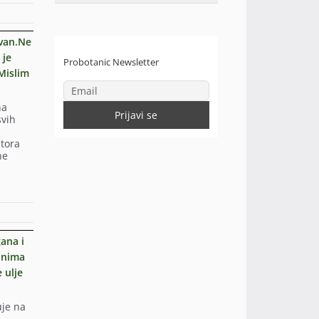
ovan.Ne
 je
Probotanic Newsletter
Mislim
na
svih
stora
ne
gana i
zanima
 ulje
uje na