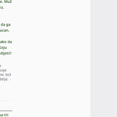
te. Muž
tu,
 da ga
lucan,
a
kako da
Koju
jeti!!
e
boje
ete 3x3
delje,
a tri