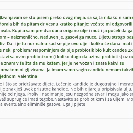
a
)Izvinjavam se što pišem preko ovog mejla, sa sajta nikako nisam
lija
rala bih da pitam dr Vesnu kratko pitanje: već ste mi odgovorili
ala. Kupila sam pre dva dana origano ulje i muž i ja počeli da ga
om – naizmenilčno. Naduven je, gasovi ga muce. Dijetu strogo pa
v. Da li je to normalno kad se pije ovo ulje i koliko će dana imati
i je neki problem? Napominjem da pije probiotik bio kult candea 2x
stavi sa ovim probiotikom (i koliko dugo da uzima probiotik) uz o
e znam više šta da mu kažem, jer je nervozan i znate kakvi su
stomakom ni gljivicama. Ja imam samo vagin.candidu nemam takvi
 jednom! Valentina
e i što se pridržavate dijete. Lečenje kandide je dugotrajno i morate
ak
ije znak još uvek prisutne kandide. Ne bih dijareju pripisivala ulju, 
nije od njega. Proliv i nadimanje jesu nezgodna stvar i mogu jako s
ma?
 , Vaš suprug će imati tegobe.Nastavite sa probiotikom i sa uljem. M
 da eventualno eliminiše gasove. Ugalj pijete
m