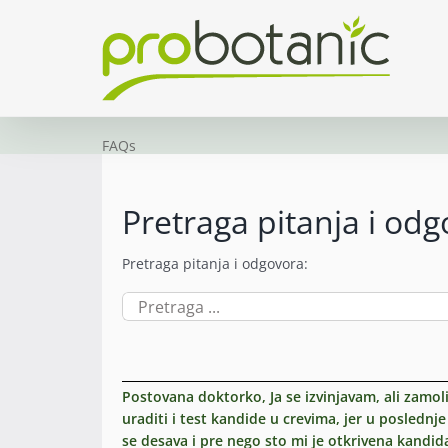
Skip
to
content
FAQs
Pretraga pitanja i od
Pretraga pitanja i odgovora:
Search
for:
Postovana doktorko, Ja se izvinjavam, ali zamol
uraditi i test kandide u crevima, jer u posledn
se desava i pre nego sto mi je otkrivena kandid