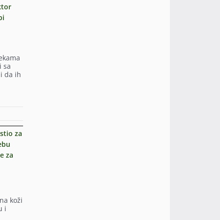
ktor
bi
tekama
i sa
i da ih
stio za
ebu
e za
 na koži
 i