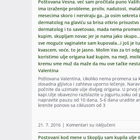
Poštovana Vesna, već sam pročitala puno Vaši
pisali
upustvu,
zbog
uspela
o
ima izraženije probleme, proliv, nadutost, mala
koliko
dijagnostiko
i
tome,pa
sam
mesecima skoro i nerviraju ga…Ja osim sekreta
insulinemije
odavde
me
shvatio
Takodje
da
dermatolog na glaviću sa brisa otkrio prisustvo 
zanima
treba
me
postavim
da
dermatolog i to savetovao, mada nema promena n
da
zanima
pitanje!;-)I
li
pijem
kupim, skupljam novac jer je nama jako skupo…p
da
se
je
3×1
li
što
sve moguće vaginalete sam kupovala…i još je tu.
to
pa
se
pišem
kvascem, voće, to je jasno. Molim Vas za tri odg
uvek
3×2
ulje
preko
tako
koristimo ulje origana kad kupim, na mejl, moli
pa
moze
ovog
ili
3×3
uzimati
mejla,
kremu sme muž da maže da mu ove tačke nestan
ima
kapi
sa
sa
Valentina
odstupanja?
i
probiotikom
sajta
Hvala
onda
Poštovana Valentina, Ukoliko nema promena sa k
Candea
nikako
unapred!
3
dosadna gljivica i zahteva uporno lečenje. Narav
i
nisam
puta
počnite da uzimate ulje divljeg origana. U prvoj n
lekom
uspela
po
kapi.Ulje obavezno razblazite u jogurtu,soku od pa
Flukonal
da
4
napravite pauzu od 10 dana, 5-6 dana uradite anali
ne
dobijem
kapi.
krenite ponovo sa ciklusom od 3
znam
onu
Ali
tacno
formu
koliko
za
obrasca
dana
sta
kao
na
21. 7. 2016
|
Komentari su isključeni
da
je?
prvi
Poštovana
pijem
Hvala
put….
Vesna,
3x
Postovani kod mene u Skoplju sam kupila ulje di
unapred
Morala