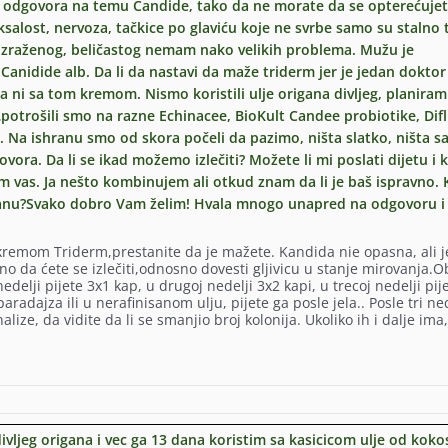
h odgovora na temu Candide, tako da ne morate da se opterećuje
ksalost, nervoza, tačkice po glaviću koje ne svrbe samo su stalno 
vane
 izraženog, beličastog nemam nako velikih problema. Mužu je
?
Canidide alb. Da li da nastavi da maže triderm jer je jedan doktor
i sa tom kremom. Nismo koristili ulje origana divljeg, planiram
zvinjavam
otrošili smo na razne Echinacee, BioKult Candee probiotike, Dif
 Na ishranu smo od skora počeli da pazimo, ništa slatko, ništa s
ovora. Da li se ikad možemo izlečiti? Možete li mi poslati dijetu i 
m vas. Ja nešto kombinujem ali otkud znam da li je baš ispravno. 
u?Svako dobro Vam želim! Hvala mnogo unapred na odgovoru i di
remom Triderm,prestanite da je mažete. Kandida nie opasna, ali j
no da ćete se izlečiti,odnosno dovesti gljivicu u stanje mirovanja.O
edelji pijete 3x1 kap, u drugoj nedelji 3x2 kapi, u trecoj nedelji pij
radajza ili u nerafinisanom ulju, pijete ga posle jela.. Posle tri ne
ze, da vidite da li se smanjio broj kolonija. Ukoliko ih i dalje ima,
vljeg origana i vec ga 13 dana koristim sa kasicicom ulje od kokos