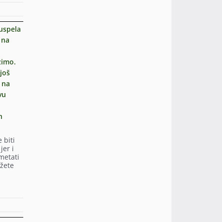
 uspela
 na
zimo.
 još
 na
vu
h
 biti
jer i
metati
ožete