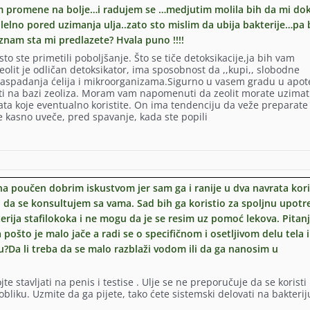
m promene na bolje…i radujem se …medjutim molila bih da mi do
elno pored uzimanja ulja..zato sto mislim da ubija bakterije…pa 
nam sta mi predlazete? Hvala puno !!!!
sto ste primetili poboljšanje. Što se tiče detoksikacije,ja bih vam
eolit je odličan detoksikator, ima sposobnost da ,,kupi,, slobodne
e raspadanja ćelija i mikroorganizama.Sigurno u vasem gradu u apo
ti na bazi zeoliza. Moram vam napomenuti da zeolit morate uzimat
a koje eventualno koristite. On ima tendenciju da veže preparate 
e kasno uveče, pred spavanje, kada ste popili
e.
na poučen dobrim iskustvom jer sam ga i ranije u dva navrata kori
 da se konsultujem sa vama. Sad bih ga koristio za spoljnu upotr
erija stafilokoka i ne mogu da je se resim uz pomoć lekova. Pitanj
a pošto je malo jače a radi se o specifičnom i osetljivom delu tela i
žu?Da li treba da se malo razblaži vodom ili da ga nanosim u
,
te stavljati na penis i testise . Ulje se ne preporučuje da se koristi
liku. Uzmite da ga pijete, tako ćete sistemski delovati na bakteriju