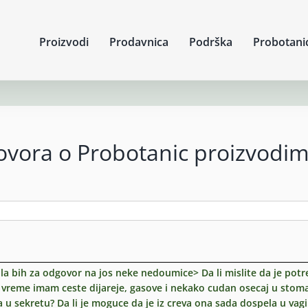
Proizvodi
Prodavnica
Podrška
Probotani
govora o Probotanic proizvodi
ila bih za odgovor na jos neke nedoumice> Da li mislite da je pot
je vreme imam ceste dijareje, gasove i nekako cudan osecaj u stom
a u sekretu? Da li je moguce da je iz creva ona sada dospela u vag