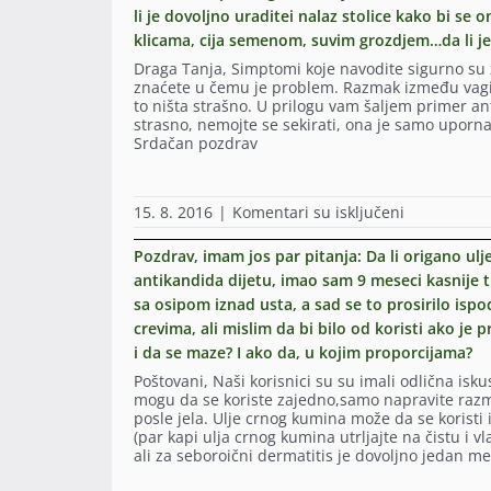
li je dovoljno uraditei nalaz stolice kako bi se
klicama, cija semenom, suvim grozdjem…da li je
Draga Tanja, Simptomi koje navodite sigurno su 
znaćete u čemu je problem. Razmak između vagine 
to ništa strašno. U prilogu vam šaljem primer an
strasno, nemojte se sekirati, ona je samo uporna 
Srdačan pozdrav
na
15. 8. 2016
|
Komentari su isključeni
Postovana
doktorko,
Pozdrav, imam jos par pitanja: Da li origano u
Ja
antikandida dijetu, imao sam 9 meseci kasnije t
se
sa osipom iznad usta, a sad se to prosirilo isp
izvinjavam,
ali
crevima, ali mislim da bi bilo od koristi ako je 
zamolila
i da se maze? I ako da, u kojim proporcijama?
bih
za
Poštovani, Naši korisnici su su imali odlična isk
odgovor
mogu da se koriste zajedno,samo napravite razm
na
posle jela. Ulje crnog kumina može da se korist
jos
(par kapi ulja crnog kumina utrljajte na čistu i v
neke
ali za seboroični dermatitis je dovoljno jedan me
nedoumice
Da