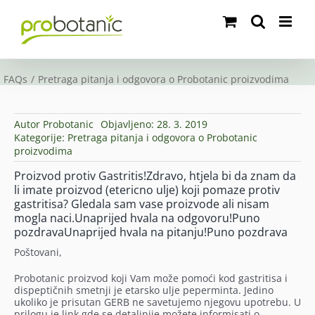
Skip
to
content
FAQs
Pretraga pitanja i odgovora o Probotanic proizvodima
Autor
Probotanic
Objavljeno: 28. 3. 2019
Kategorije:
Pretraga pitanja i odgovora o Probotanic
proizvodima
Proizvod protiv Gastritis!Zdravo, htjela bi da znam da
li imate proizvod (etericno ulje) koji pomaze protiv
gastritisa? Gledala sam vase proizvode ali nisam
mogla naci.Unaprijed hvala na odgovoru!Puno
pozdravaUnaprijed hvala na pitanju!Puno pozdrava
Poštovani,
Probotanic proizvod koji Vam može pomoći kod gastritisa i
dispeptičnih smetnji je etarsko ulje peperminta. Jedino
ukoliko je prisutan GERB ne savetujemo njegovu upotrebu. U
prilogu je link gde se detaljnije možete informisati o