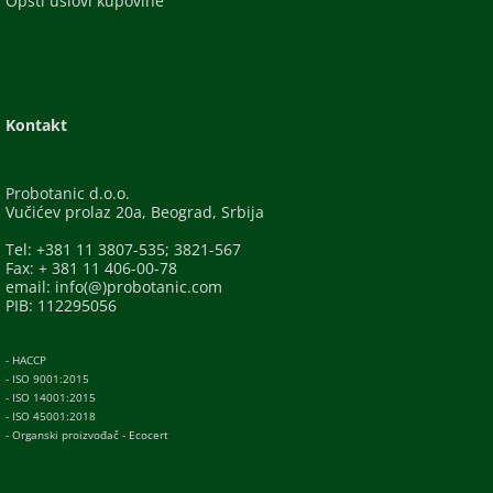
Opšti uslovi kupovine
Kontakt
Probotanic d.o.o.
Vučićev prolaz 20a, Beograd, Srbija
Tel: +381 11 3807-535; 3821-567
Fax: + 381 11 406-00-78
email: info(@)probotanic.com
PIB: 112295056
- HACCP
- ISO 9001:2015
- ISO 14001:2015
- ISO 45001:2018
- Organski proizvođač - Ecocert