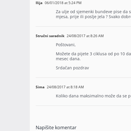
Ilija
06/01/2018 at 5:24 PM
Za ulje od sjemenki bundeve pise da se p
mjesa, prije ili poslje jela ? Svako dobr
Stručni saradnik
24/08/2017 at 8:26 AM
Poštovani,
Možete da pijete 3 ciklusa od po 10
mesec dana.
Srdačan pozdrav
Sima
24/08/2017 at 8:18 AM
Koliko dana maksimalno može da se pi
Napišite komentar