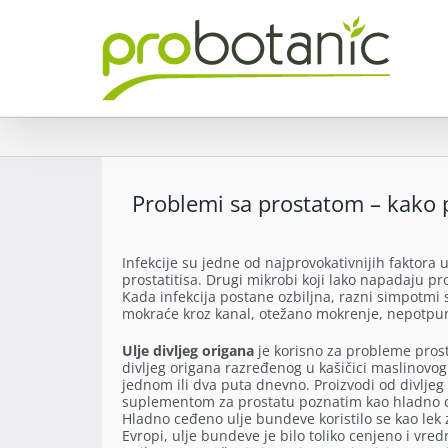
Skip
to
content
Problemi sa prostatom – kako 
Infekcije su jedne od najprovokativnijih faktora 
prostatitisa. Drugi mikrobi koji lako napadaju pr
Kada infekcija postane ozbiljna, razni simpotmi
mokraće kroz kanal, otežano mokrenje, nepotpun
Ulje divljeg origana
je korisno za probleme prosta
divljeg origana razređenog u kašičici maslinovo
jednom ili dva puta dnevno. Proizvodi od divljeg
suplementom za prostatu poznatim kao hladno ce
Hladno ceđeno ulje bundeve koristilo se kao lek
Evropi, ulje bundeve je bilo toliko cenjeno i vre