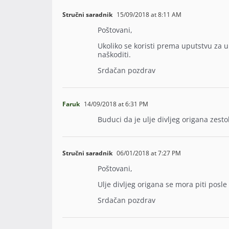
Stručni saradnik
15/09/2018 at 8:11 AM
Poštovani,
Ukoliko se koristi prema uputstvu za u
naškoditi.
Srdačan pozdrav
Faruk
14/09/2018 at 6:31 PM
Buduci da je ulje divljeg origana zesto
Stručni saradnik
06/01/2018 at 7:27 PM
Poštovani,
Ulje divljeg origana se mora piti posl
Srdačan pozdrav