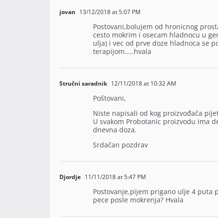
jovan
13/12/2018 at 5:07 PM
Postovani,bolujem od hronicnog pros
cesto mokrim i osecam hladnocu u geni
ulja) i vec od prve doze hladnoca se p
terapijom…..hvala
Stručni saradnik
12/11/2018 at 10:32 AM
Poštovani,
Niste napisali od kog proizvođača pijet
U svakom Probotanic proizvodu ima d
dnevna doza.
Srdačan pozdrav
Djordje
11/11/2018 at 5:47 PM
Postovanje,pijem prigano ulje 4 puta po
pece posle mokrenja? Hvala