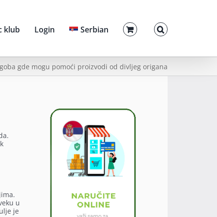
c klub
Login
Serbian
egoba gde mogu pomoći proizvodi od divljeg origana
da.
ok
jima.
veku u
lje je