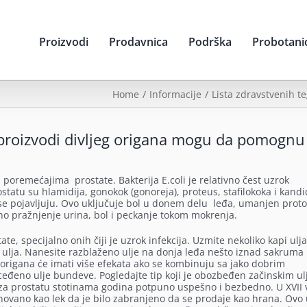
Proizvodi
Prodavnica
Podrška
Probotani
Home
Informacije
Lista zdravstvenih t
proizvodi divljeg origana mogu da pomognu
u poremećajima prostate. Bakterija E.coli je relativno čest uzrok
ostatu su hlamidija, gonokok (gonoreja), proteus, stafilokoka i kandi
 se pojavljuju. Ovo uključuje bol u donem delu leđa, umanjen prot
o pražnjenje urina, bol i peckanje tokom mokrenja.
te, specijalno onih čiji je uzrok infekcija. Uzmite nekoliko kapi ulja
g ulja. Nanesite razblaženo ulje na donja leđa nešto iznad sakruma
 origana će imati više efekata ako se kombinuju sa jako dobrim
đeno ulje bundeve. Pogledajte tip koji je obozbeđen začinskim ul
 za prostatu stotinama godina potpuno uspešno i bezbedno. U XVII 
dnovano kao lek da je bilo zabranjeno da se prodaje kao hrana. Ovo u