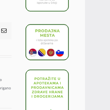
r
interest
Email
vo
origano