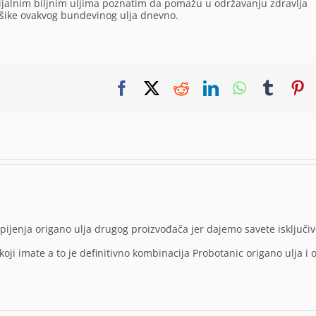
ncijalnim biljnim uljima poznatim da pomažu u održavanju zdravlja
ašike ovakvog bundevinog ulja dnevno.
Facebook
X
Reddit
LinkedIn
WhatsApp
Tumbl
P
jenja origano ulja drugog proizvođača jer dajemo savete isključi
i imate a to je definitivno kombinacija Probotanic origano ulja i 