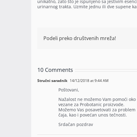
unikatno, zato što je ispunjeno sa jestivim ese
urinarnog trakta. Uzmite jednu ili dve supene k
Podeli preko društvenih mreža!
10 Comments
Stručni saradnik
14/12/2018 at 9:44 AM
Poštovani,
Nažalost ne možemo Vam pomoći oko pi
vezane za Probotanic proizvode.
Možemo Vas posavetovati za problem koj
čaja, kao i povećan unos tečnosti.
Srdačan pozdrav