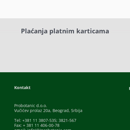
Plaćanja platnim karticama
Kontakt
Probotanic d.o.o.
Vučićev prolaz 20a, Beograd, Srbija
Tel: +381 11 3807-535; 3821-567
Fax: + 381 11 406-00-78