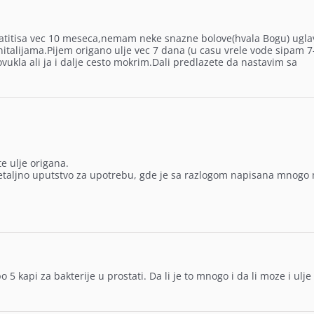
tatitisa vec 10 meseca,nemam neke snazne bolove(hvala Bogu) ugl
talijama.Pijem origano ulje vec 7 dana (u casu vrele vode sipam 7
ovukla ali ja i dalje cesto mokrim.Dali predlazete da nastavim sa
e ulje origana.
etaljno uputstvo za upotrebu, gde je sa razlogom napisana mnogo
 5 kapi za bakterije u prostati. Da li je to mnogo i da li moze i ulje