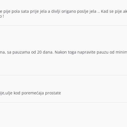
ije pola sata prije jela a divlji origano poslje jela .. Kad se pije a
o !
 dana, sa pauzama od 20 dana. Nakon toga napravite pauzu od min
je,ulje kod poremećaja prostate