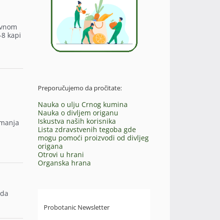
avnom
-8 kapi
Preporučujemo da pročitate:
Nauka o ulju Crnog kumina
Nauka o divljem origanu
Iskustva naših korisnika
 manja
Lista zdravstvenih tegoba gde
mogu pomoći proizvodi od divljeg
origana
Otrovi u hrani
Organska hrana
 da
Probotanic Newsletter