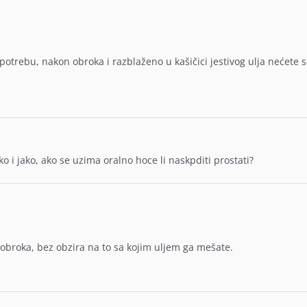
potrebu, nakon obroka i razblaženo u kašičici jestivog ulja nećete 
ko i jako, ako se uzima oralno hoce li naskpditi prostati?
e obroka, bez obzira na to sa kojim uljem ga mešate.