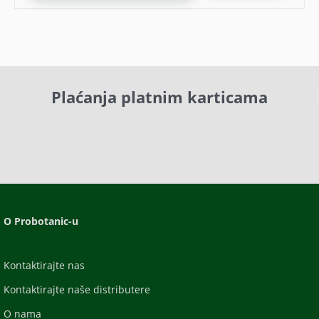
Plaćanja platnim karticama
O Probotanic-u
Kontaktirajte nas
Kontaktirajte naše distributere
O nama