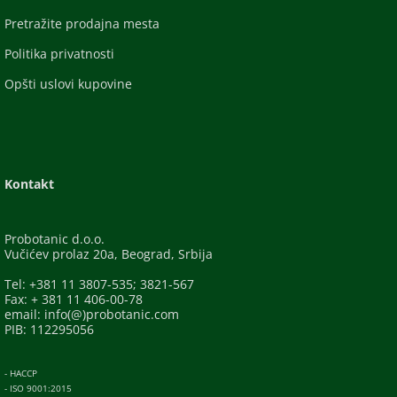
Pretražite prodajna mesta
Politika privatnosti
Opšti uslovi kupovine
Kontakt
Probotanic d.o.o.
Vučićev prolaz 20a, Beograd, Srbija
Tel: +381 11 3807-535; 3821-567
Fax: + 381 11 406-00-78
email: info(@)probotanic.com
PIB: 112295056
- HACCP
- ISO 9001:2015