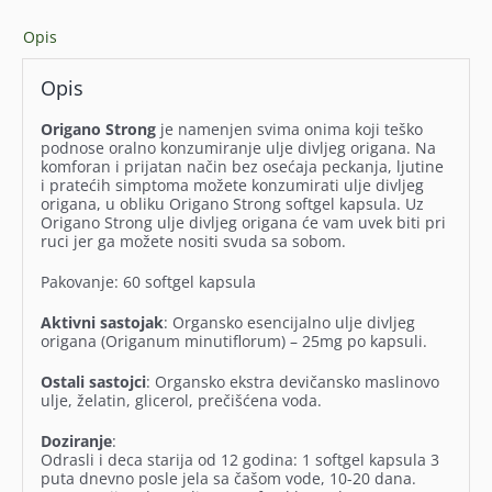
Opis
Opis
Origano Strong
je namenjen svima onima koji teško
podnose oralno konzumiranje ulje divljeg origana. Na
komforan i prijatan način bez osećaja peckanja, ljutine
i pratećih simptoma možete konzumirati ulje divljeg
origana, u obliku Origano Strong softgel kapsula. Uz
Origano Strong ulje divljeg origana će vam uvek biti pri
ruci jer ga možete nositi svuda sa sobom.
Pakovanje: 60 softgel kapsula
Aktivni sastojak
: Organsko esencijalno ulje divljeg
origana (Origanum minutiflorum) – 25mg po kapsuli.
Ostali sastojci
: Organsko ekstra devičansko maslinovo
ulje, želatin, glicerol, prečišćena voda.
Doziranje
:
Odrasli i deca starija od 12 godina: 1 softgel kapsula 3
puta dnevno posle jela sa čašom vode, 10-20 dana.