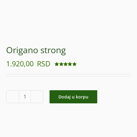
Origano strong
1.920,00
RSD
Ocenjeno
37
4.95
od 5 na
osnovu
ocena
kupaca
Dodaj u korpu
Origano
strong
količina