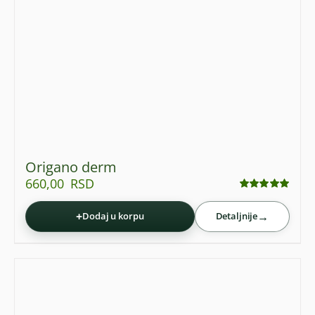
Origano derm
660,00
RSD
Ocenjeno
sa
5.00
od 5
+
→
Dodaj u korpu
Detaljnije