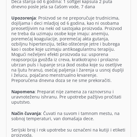
Deca starija od 6 godina: 1 softgel kapsula 2 puta
dnevno posle jela sa čašom vode, 7 dana
Upozorenja
: Proizvod se ne preporučuje trudnicima,
dojiljama i deci mladjoj od 6 godina, kao ni osobama
preosetljivim na neki od sastojaka proizvoda. Proizvod
ne treba da uzimaju osobe koje imaju: anemiju,
poremećaj koagulacije, poremećaj akta gutanja,
ozbiljnu hipertenziju, teško oštećenje jetre i bubrega
kao i osobe koje uzimaju antikoagulantnu terapiju.
Mogući neželjeni efekti proizvoda su: usporena
reapsorpcija gvožđa iz creva, kratkotrajno i prolazno
ubrzan puls i lupanje srca (kod osoba koje su osetljive
na ljutu hranu), osećaj paljenja i žarenja u usnoj duplji
i želucu, pojačano menstrualno krvarenje.
Preporučena dnevna doza se ne sme prekoračiti.
Napomena
: Preparat nije zamena za raznovrsnu i
uravnoteženu ishranu. Pre upotrebe pažljivo pročitati
uputstvo.
Način čuvanja
: Čuvati na suvom i tamnom mestu, na
sobnoj temperaturi, van domašaja dece.
Serijski broj i rok upotrebe su označeni na kutiji i etiketi
proizvoda.