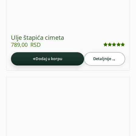
Ulje štapića cimeta
789,00
RSD
Ocenjeno
sa
4.75
od 5
+
→
Dodaj u korpu
Detaljnije