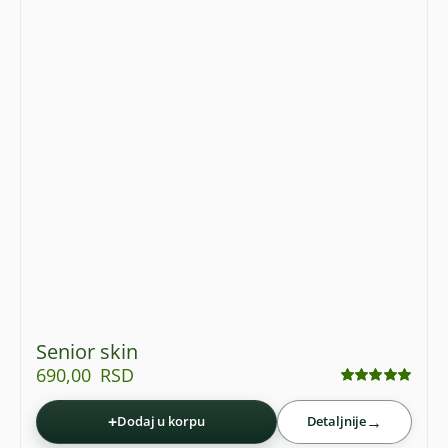
Senior skin
690,00
RSD
Ocenjeno
sa
4.94
od 5
+
→
Dodaj u korpu
Detaljnije