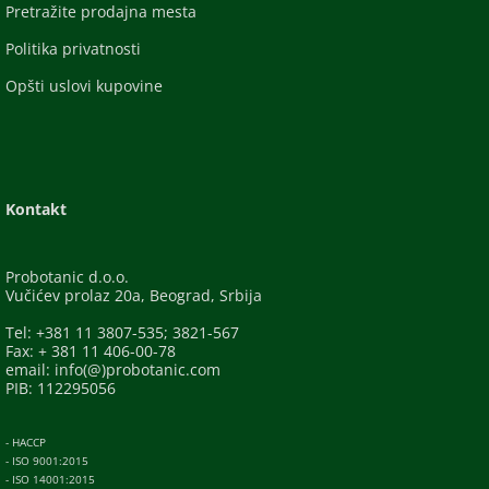
Pretražite prodajna mesta
Politika privatnosti
Opšti uslovi kupovine
Kontakt
Probotanic d.o.o.
Vučićev prolaz 20a, Beograd, Srbija
Tel: +381 11 3807-535; 3821-567
Fax: + 381 11 406-00-78
email: info(@)probotanic.com
PIB: 112295056
- HACCP
- ISO 9001:2015
- ISO 14001:2015