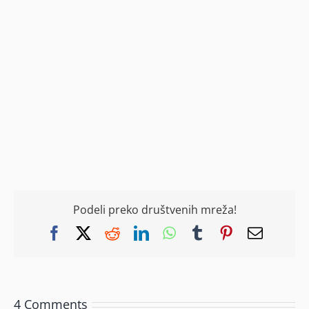
Podeli preko društvenih mreža!
Facebook
X
Reddit
LinkedIn
WhatsApp
Tumblr
Pinterest
Email
4 Comments