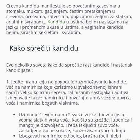
Crevna kandida manifestuje se povećanim gasovima u
stomaku, mukom, gadjenjem, čestim pretakanjem u
crevima, prolivima, zatvorima, pojačanom željom za slatkim,
analnim svrabom…
Kandida
u ustima belim naslagama na
jeziku i promenom ukusa u ustima, a vaginalna kandida
belim, sirastim sekretom i svrabom.
Kako sprečiti kandidu
Evo nekoliko saveta kako da sprečite rast kandide i nastanak
kandidijaze :
1. Jedite hranu koja ne pogoduje razmnožavanju kandide.
Većina namirnica koje koristimo u svakodnevnoj ishrani
sadrži veliku količinu šećera, rafinisanih sastojaka i aditiva.
Izbegavajte takve namirnice i povećajte unoš svežeg povrća,
voća i namirnica bogatih vlaknima.
Uzimanje 1 eventualno 2 sveže voćke dnevno (osim
veoma slatkih vrsta voća, kao što su grožđe, lubenica i
mango) je dozvoljeno. Treba isključiti suvo voće,
zasladjene voćne sokove, konzervisano voće i dinju.
Izbegavati namirnice od belog brašna (beli hleb i