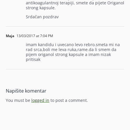
antikoagulantnoj terapiji, smete da pijete Origanol
strong kapsule.
Srdačan pozdrav
Maja
13/03/2017 at 7:04 PM
imam kandidu i uvecano levo rebro.smeta mi na
rad srca,boli me leva ruka,rame.da li smem da
pijem origanol strong kapsule a imam nizak
pritisak
Napišite komentar
You must be
logged in
to post a comment.