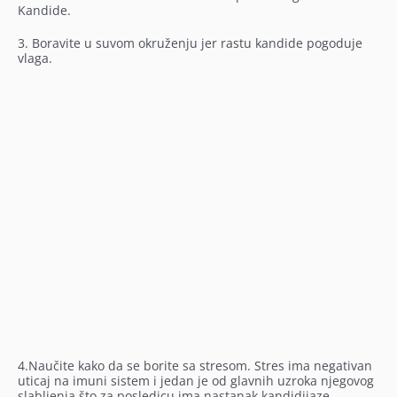
Kandide.
3. Boravite u suvom okruženju jer rastu kandide pogoduje
vlaga.
4.Naučite kako da se borite sa stresom. Stres ima negativan
uticaj na imuni sistem i jedan je od glavnih uzroka njegovog
slabljenja što za posledicu ima nastanak kandidijaze.