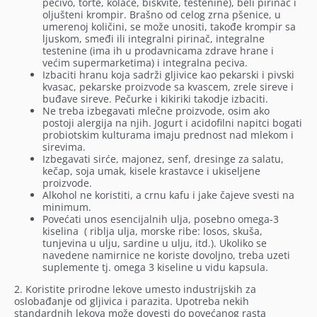
pecivo, torte, kolače, biskvite, testenine), beli pirinač i
oljušteni krompir. Brašno od celog zrna pšenice, u
umerenoj količini, se može unositi, takođe krompir sa
ljuskom, smeđi ili integralni pirinač, integralne
testenine (ima ih u prodavnicama zdrave hrane i
većim supermarketima) i integralna peciva.
Izbaciti hranu koja sadrži gljivice kao pekarski i pivski
kvasac, pekarske proizvode sa kvascem, zrele sireve i
buđave sireve. Pečurke i kikiriki takodje izbaciti.
Ne treba izbegavati mlečne proizvode, osim ako
postoji alergija na njih. Jogurt i acidofilni napitci bogati
probiotskim kulturama imaju prednost nad mlekom i
sirevima.
Izbegavati sirće, majonez, senf, dresinge za salatu,
kečap, soja umak, kisele krastavce i ukiseljene
proizvode.
Alkohol ne koristiti, a crnu kafu i jake čajeve svesti na
minimum.
Povećati unos esencijalnih ulja, posebno omega-3
kiselina ( riblja ulja, morske ribe: losos, skuša,
tunjevina u ulju, sardine u ulju, itd.). Ukoliko se
navedene namirnice ne koriste dovoljno, treba uzeti
suplemente tj. omega 3 kiseline u vidu kapsula.
2. Koristite prirodne lekove umesto industrijskih za
oslobađanje od gljivica i parazita. Upotreba nekih
standardnih lekova može dovesti do povećanog rasta