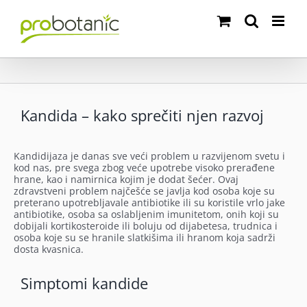
Skip
to
content
Kandida – kako sprečiti njen razvoj
Kandidijaza je danas sve veći problem u razvijenom svetu i
kod nas, pre svega zbog veće upotrebe visoko prerađene
hrane, kao i namirnica kojim je dodat šećer.
Ovaj
zdravstveni problem najčešće se javlja kod osoba koje su
preterano upotrebljavale antibiotike ili su koristile vrlo jake
antibiotike, osoba sa oslabljenim imunitetom, onih koji su
dobijali kortikosteroide ili boluju od dijabetesa, trudnica i
osoba koje su se hranile slatkišima ili hranom koja sadrži
dosta kvasnica.
Simptomi kandide