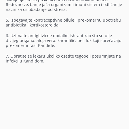
Redovno vežbanje jača organizam i imuni sistem i odličan je
način za oslobađanje od stresa.
5. Izbegavajte kontraceptivne pilule i prekomernu upotrebu
antibiotika i kortikosteroida.
6. Uzimajte antigljivične dodatke ishrani kao što su ulje
divljeg origana, aloja vera, karanfilić, beli luk koji sprečavaju
prekomerni rast Kandide.
7. Obratite se lekaru ukoliko osetite tegobe i posumnjate na
infekciju Kandidom.