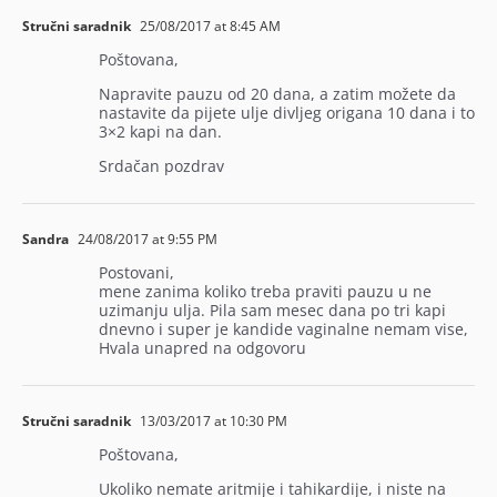
Stručni saradnik
25/08/2017 at 8:45 AM
Poštovana,
Napravite pauzu od 20 dana, a zatim možete da
nastavite da pijete ulje divljeg origana 10 dana i to
3×2 kapi na dan.
Srdačan pozdrav
Sandra
24/08/2017 at 9:55 PM
Postovani,
mene zanima koliko treba praviti pauzu u ne
uzimanju ulja. Pila sam mesec dana po tri kapi
dnevno i super je kandide vaginalne nemam vise,
Hvala unapred na odgovoru
Stručni saradnik
13/03/2017 at 10:30 PM
Poštovana,
Ukoliko nemate aritmije i tahikardije, i niste na