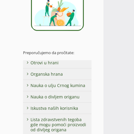
Preporučujemo da pročitate:
Otrovi u hrani
Organska hrana
Nauka o ulju Crnog kumina
Nauka o divljem origanu
Iskustva naših korisnika
Lista zdravstvenih tegoba
gde mogu pomoći proizvodi
od divljeg origana