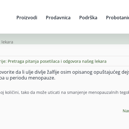
Proizvodi
Prodavnica
Podrška
Probotani
 lekara
ije:
Pretraga pitanja posetilaca i odgovora našeg lekara
rite da li ulje divlje žalfije osim opisanog opuštajućeg dej
oba u periodu menopauze.
đenoj količini, tako da može uticati na smanjenje menopauzalnih tego
Na