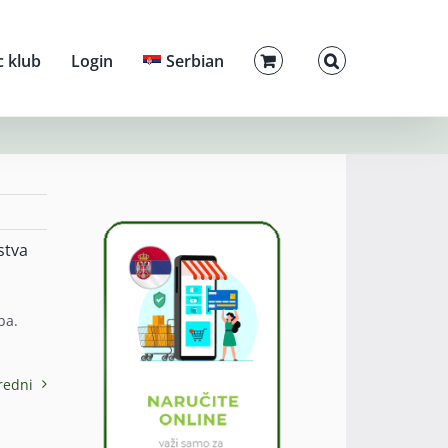
c klub
Login
Serbian
stva
ba.
redni