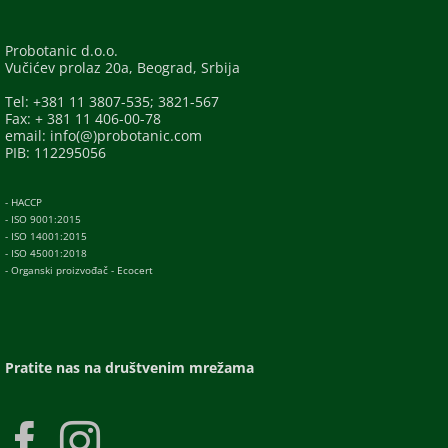
Probotanic d.o.o.
Vučićev prolaz 20a, Beograd, Srbija
Tel: +381 11 3807-535; 3821-567
Fax: + 381 11 406-00-78
email: info(@)probotanic.com
PIB: 112295056
- HACCP
- ISO 9001:2015
- ISO 14001:2015
- ISO 45001:2018
- Organski proizvođač - Ecocert
Pratite nas na društvenim mrežama