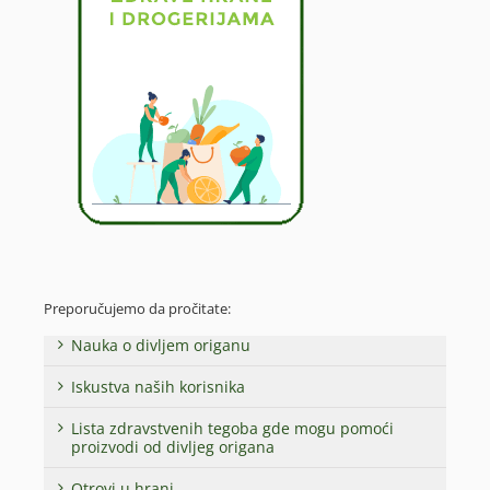
Preporučujemo da pročitate:
Nauka o divljem origanu
Iskustva naših korisnika
Lista zdravstvenih tegoba gde mogu pomoći
proizvodi od divljeg origana
Otrovi u hrani