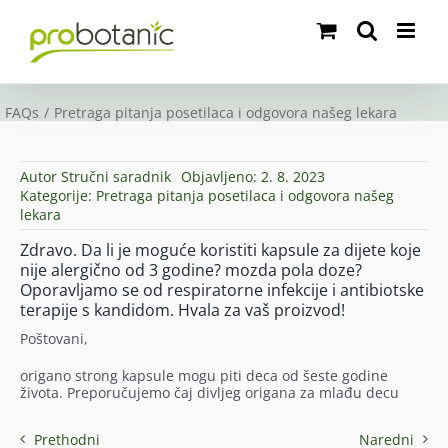
Skip
to
content
FAQs
Pretraga pitanja posetilaca i odgovora našeg lekara
Autor
Stručni saradnik
Objavljeno: 2. 8. 2023
Kategorije:
Pretraga pitanja posetilaca i odgovora našeg
lekara
Zdravo. Da li je moguće koristiti kapsule za dijete koje
nije alergično od 3 godine? mozda pola doze?
Oporavljamo se od respiratorne infekcije i antibiotske
terapije s kandidom. Hvala za vaš proizvod!
Poštovani,
origano strong kapsule mogu piti deca od šeste godine
života. Preporučujemo čaj divljeg origana za mlađu decu
Prethodni
Naredni