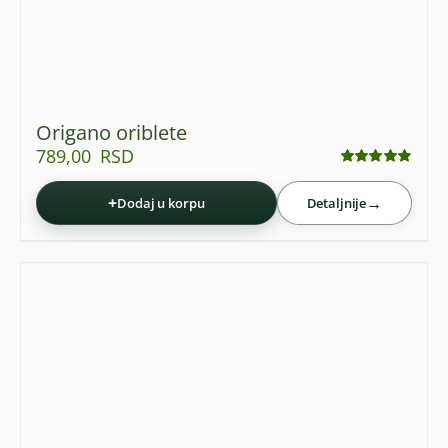
Origano oriblete
789,00
RSD
Ocenjeno
sa
4.84
od 5
+
→
Dodaj u korpu
Detaljnije