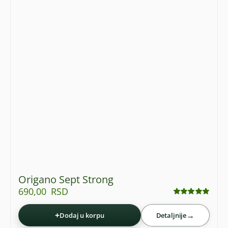
Origano Sept Strong
690,00
RSD
Ocenjeno
sa
4.92
od 5
+
→
Dodaj u korpu
Detaljnije