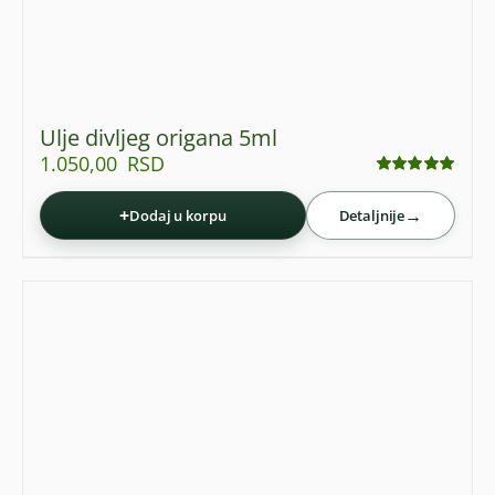
Ulje divljeg origana 5ml
1.050,00
RSD
Ocenjeno
sa
5.00
od 5
+
→
Dodaj u korpu
Detaljnije