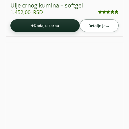
Ulje crnog kumina – softgel
1.452,00
RSD
Ocenjeno
sa
4.93
od 5
+
→
Dodaj u korpu
Detaljnije