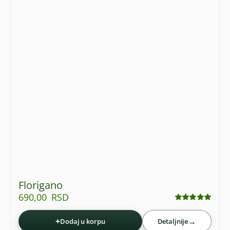
Florigano
690,00
RSD
Ocenjeno
sa
5.00
od 5
+
→
Dodaj u korpu
Detaljnije