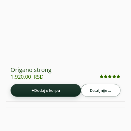
Origano strong
1.920,00
RSD
Ocenjeno
sa
4.95
od 5
+
→
Dodaj u korpu
Detaljnije