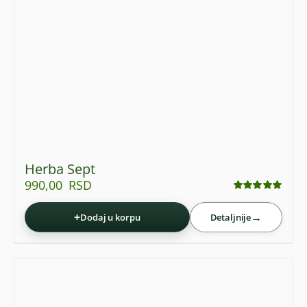
Herba Sept
990,00
RSD
Ocenjeno
sa
4.95
od 5
+
→
Dodaj u korpu
Detaljnije