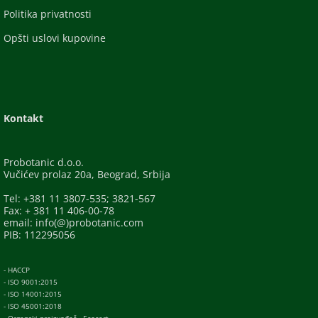
Politika privatnosti
Opšti uslovi kupovine
Kontakt
Probotanic d.o.o.
Vučićev prolaz 20a, Beograd, Srbija
Tel: +381 11 3807-535; 3821-567
Fax: + 381 11 406-00-78
email: info(@)probotanic.com
PIB: 112295056
- HACCP
- ISO 9001:2015
- ISO 14001:2015
- ISO 45001:2018