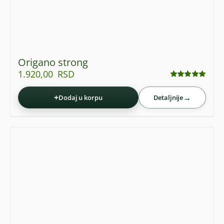
Origano strong
1.920,00
RSD
Ocenjeno
sa
4.95
od 5
+
→
Dodaj u korpu
Detaljnije