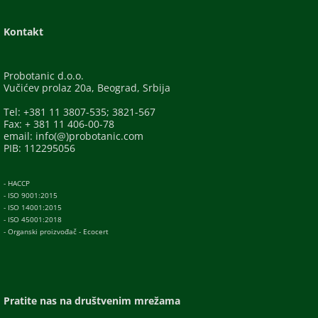
Kontakt
Probotanic d.o.o.
Vučićev prolaz 20a, Beograd, Srbija
Tel: +381 11 3807-535; 3821-567
Fax: + 381 11 406-00-78
email: info(@)probotanic.com
PIB: 112295056
- HACCP
- ISO 9001:2015
- ISO 14001:2015
- ISO 45001:2018
- Organski proizvođač - Ecocert
Pratite nas na društvenim mrežama