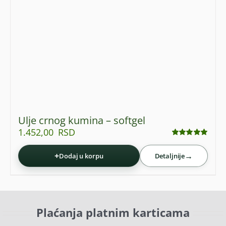
Ulje crnog kumina – softgel
1.452,00
RSD
Ocenjeno
sa
4.93
od 5
+
→
Dodaj u korpu
Detaljnije
Plaćanja platnim karticama