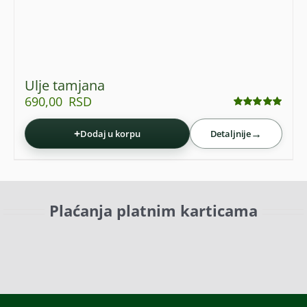
Ulje tamjana
690,00
RSD
Ocenjeno
sa
4.90
od 5
+
→
Dodaj u korpu
Detaljnije
Plaćanja platnim karticama