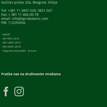
Vučićev prolaz 20a, Beograd, Srbija
Tel: +381 11 3807-535; 3821-567
Fax: + 381 11 406-00-78
email: info(@)probotanic.com
PIB: 112295056
- HACCP
- ISO 9001:2015
- ISO 14001:2015
- ISO 45001:2018
- Organski proizvođač - Ecocert
Pratite nas na društvenim mrežama