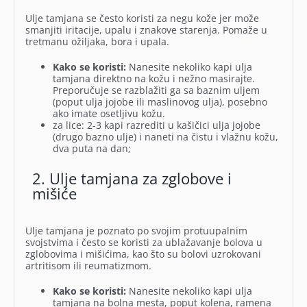
Ulje tamjana se često koristi za negu kože jer može
smanjiti iritacije, upalu i znakove starenja. Pomaže u
tretmanu ožiljaka, bora i upala.
Kako se koristi:
Nanesite nekoliko kapi ulja
tamjana direktno na kožu i nežno masirajte.
Preporučuje se razblažiti ga sa baznim uljem
(poput ulja jojobe ili maslinovog ulja), posebno
ako imate osetljivu kožu.
za lice: 2-3 kapi razrediti u kašičici ulja jojobe
(drugo bazno ulje) i naneti na čistu i vlažnu kožu,
dva puta na dan;
2. Ulje tamjana za zglobove i
mišiće
Ulje tamjana je poznato po svojim protuupalnim
svojstvima i često se koristi za ublažavanje bolova u
zglobovima i mišićima, kao što su bolovi uzrokovani
artritisom ili reumatizmom.
Kako se koristi:
Nanesite nekoliko kapi ulja
tamjana na bolna mesta, poput kolena, ramena