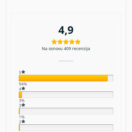
4,9
Na osnovu 409 recenzija
5
94%
4
3%
3
1%
2