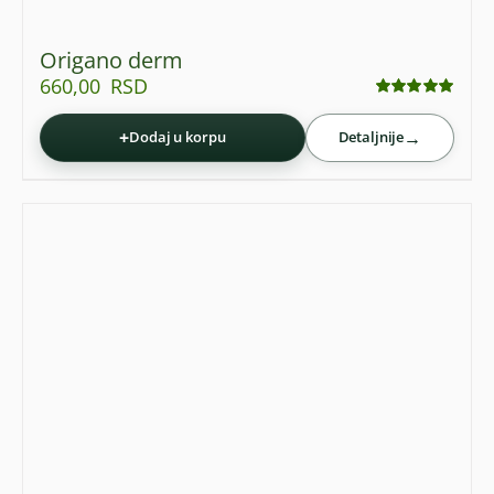
Origano derm
660,00
RSD
Ocenjeno
sa
5.00
od 5
+
→
Dodaj u korpu
Detaljnije