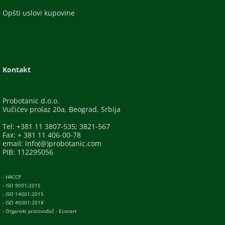
Opšti uslovi kupovine
Kontakt
Probotanic d.o.o.
Vučićev prolaz 20a, Beograd, Srbija
Tel: +381 11 3807-535; 3821-567
Fax: + 381 11 406-00-78
email: info(@)probotanic.com
PIB: 112295056
- HACCP
- ISO 9001:2015
- ISO 14001:2015
- ISO 45001:2018
- Organski proizvođač - Ecocert