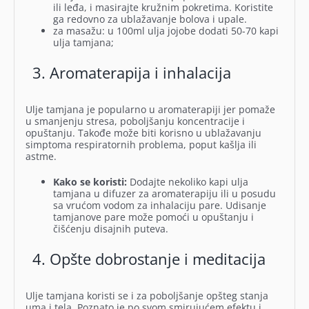
ili leđa, i masirajte kružnim pokretima. Koristite
ga redovno za ublažavanje bolova i upale.
za masažu: u 100ml ulja jojobe dodati 50-70 kapi
ulja tamjana;
3. Aromaterapija i inhalacija
Ulje tamjana je popularno u aromaterapiji jer pomaže
u smanjenju stresa, poboljšanju koncentracije i
opuštanju. Takođe može biti korisno u ublažavanju
simptoma respiratornih problema, poput kašlja ili
astme.
Kako se koristi:
Dodajte nekoliko kapi ulja
tamjana u difuzer za aromaterapiju ili u posudu
sa vrućom vodom za inhalaciju pare. Udisanje
tamjanove pare može pomoći u opuštanju i
čišćenju disajnih puteva.
4. Opšte dobrostanje i meditacija
Ulje tamjana koristi se i za poboljšanje opšteg stanja
uma i tela. Poznato je po svom smirujućem efektu i