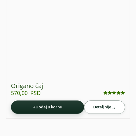
Origano čaj
570,00
RSD
Ocenjeno
sa
4.92
od 5
+
→
Dodaj u korpu
Detaljnije