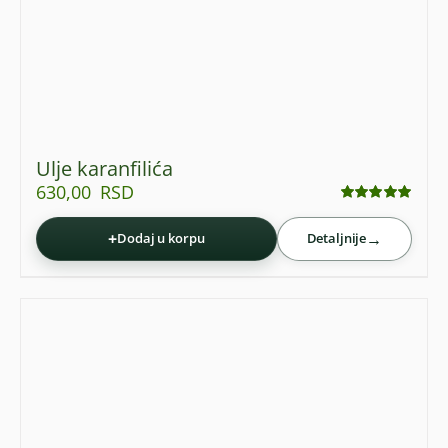
Ulje karanfilića
630,00
RSD
Ocenjeno
sa
5.00
od 5
+
→
Dodaj u korpu
Detaljnije