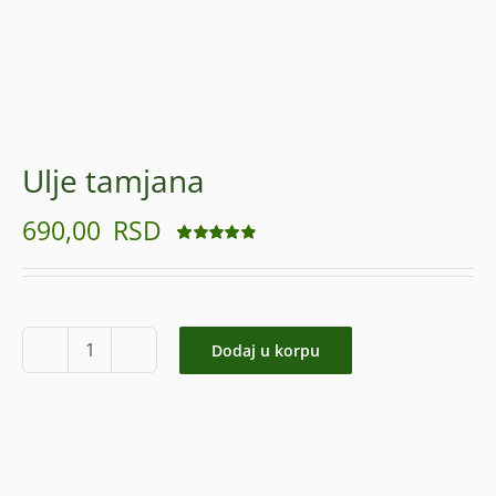
Ulje tamjana
690,00
RSD
Ocenjeno
48
4.90
od 5 na
osnovu
ocena
kupaca
Dodaj u korpu
Ulje
tamjana
količina