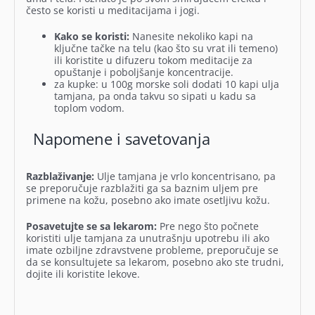
često se koristi u meditacijama i jogi.
Kako se koristi:
Nanesite nekoliko kapi na
ključne tačke na telu (kao što su vrat ili temeno)
ili koristite u difuzeru tokom meditacije za
opuštanje i poboljšanje koncentracije.
za kupke: u 100g morske soli dodati 10 kapi ulja
tamjana, pa onda takvu so sipati u kadu sa
toplom vodom.
Napomene i savetovanja
Razblaživanje:
Ulje tamjana je vrlo koncentrisano, pa
se preporučuje razblažiti ga sa baznim uljem pre
primene na kožu, posebno ako imate osetljivu kožu.
Posavetujte se sa lekarom:
Pre nego što počnete
koristiti ulje tamjana za unutrašnju upotrebu ili ako
imate ozbiljne zdravstvene probleme, preporučuje se
da se konsultujete sa lekarom, posebno ako ste trudni,
dojite ili koristite lekove.