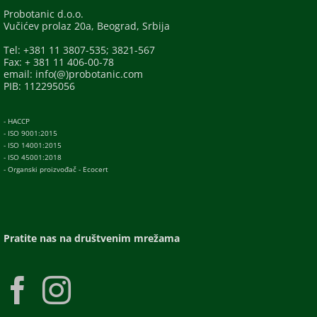
Probotanic d.o.o.
Vučićev prolaz 20a, Beograd, Srbija
Tel: +381 11 3807-535; 3821-567
Fax: + 381 11 406-00-78
email: info(@)probotanic.com
PIB: 112295056
- HACCP
- ISO 9001:2015
- ISO 14001:2015
- ISO 45001:2018
- Organski proizvođač - Ecocert
Pratite nas na društvenim mrežama