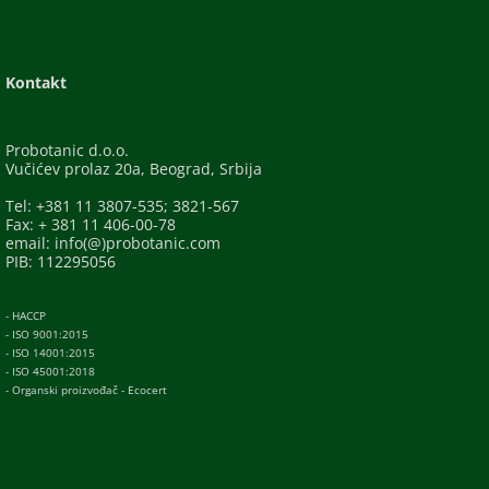
Kontakt
Probotanic d.o.o.
Vučićev prolaz 20a, Beograd, Srbija
Tel: +381 11 3807-535; 3821-567
Fax: + 381 11 406-00-78
email: info(@)probotanic.com
PIB: 112295056
- HACCP
- ISO 9001:2015
- ISO 14001:2015
- ISO 45001:2018
- Organski proizvođač - Ecocert