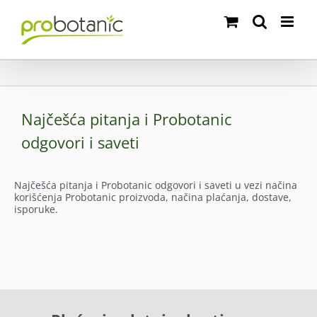
Skip
to
content
Najčešća pitanja i Probotanic
odgovori i saveti
Najčešća pitanja i Probotanic odgovori i saveti u vezi načina
korišćenja Probotanic proizvoda, načina plaćanja, dostave,
isporuke.