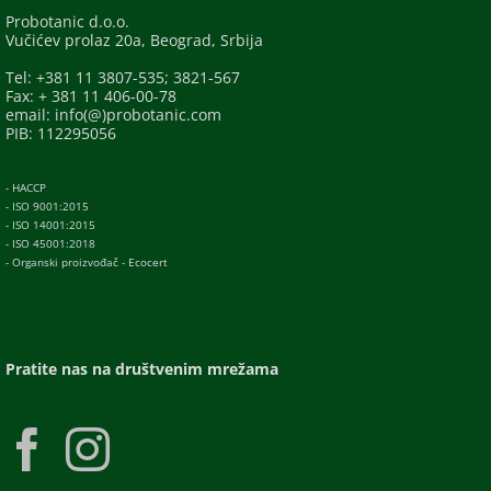
Probotanic d.o.o.
Vučićev prolaz 20a, Beograd, Srbija
Tel: +381 11 3807-535; 3821-567
Fax: + 381 11 406-00-78
email: info(@)probotanic.com
PIB: 112295056
- HACCP
- ISO 9001:2015
- ISO 14001:2015
- ISO 45001:2018
- Organski proizvođač - Ecocert
Pratite nas na društvenim mrežama