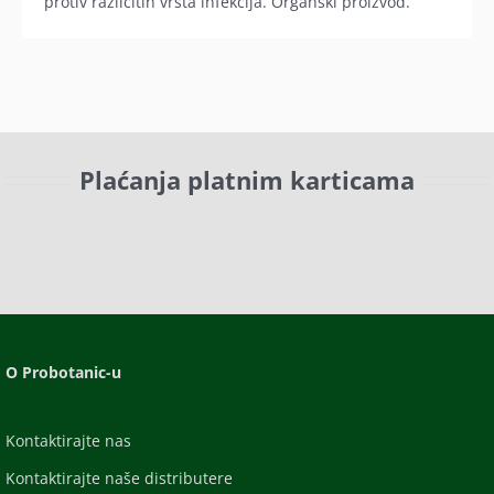
protiv različitih vrsta infekcija. Organski proizvod.
Plaćanja platnim karticama
O Probotanic-u
Kontaktirajte nas
Kontaktirajte naše distributere