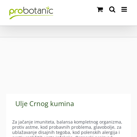
Skip
to
content
Ulje Crnog kumina
Za jačanje imuniteta, balansa kompletnog organizma,
protiv astme, kod probavnih problema, glavobolje, za
ublažavanje disajnih tegoba, kod polenskih alergija i