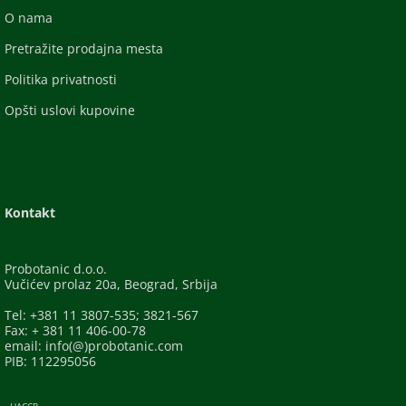
O nama
Pretražite prodajna mesta
Politika privatnosti
Opšti uslovi kupovine
Kontakt
Probotanic d.o.o.
Vučićev prolaz 20a, Beograd, Srbija
Tel: +381 11 3807-535; 3821-567
Fax: + 381 11 406-00-78
email: info(@)probotanic.com
PIB: 112295056
- HACCP