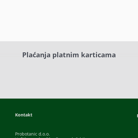
Plaćanja platnim karticama
Kontakt
Probotanic d.o.o.