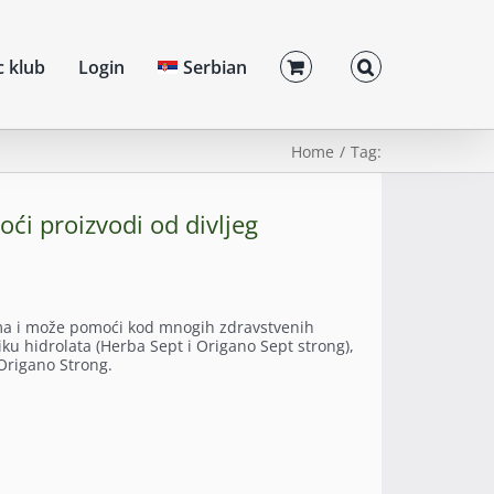
c klub
Login
Serbian
Home
Tag:
ći proizvodi od divljeg
tvima i može pomoći kod mnogih zdravstvenih
liku hidrolata (Herba Sept i Origano Sept strong),
 Origano Strong.