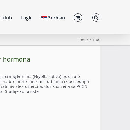
c klub
Login
Serbian
Home
Tag:
or hormona
e crnog kumina (Nigella sativa) pokazuje
rema brojnim kliničkim studijama iz poslednjih
vati nivo testosterona, dok kod žena sa PCOS
a. Studije su takođe