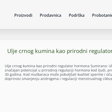
Proizvodi
Prodavnica
Podrška
Probotani
Ulje crnog kumina kao prirodni regulat
Ulje crnog kumina kao prirodni regulator hormona Sumirano: Ulj
značajan potencijal u prirodnoj regulaciji hormona kod ljudi, p
30 godina. Kod muškaraca može poboljšati kvalitet sperme i oču
doprinosi smanjenju androgena i regulaciji menstrualnog ciklus