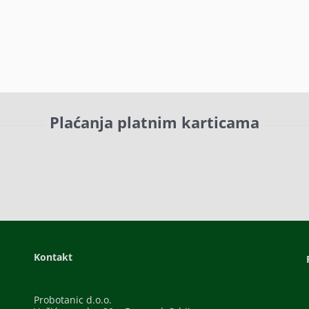
Plaćanja platnim karticama
Kontakt
Probotanic d.o.o.