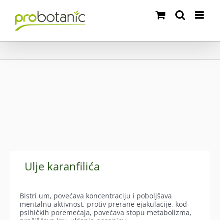
Skip
to
content
Ulje karanfilića
Bistri um, povećava koncentraciju i poboljšava
mentalnu aktivnost, protiv prerane ejakulacije, kod
psihičkih poremećaja, povećava stopu metabolizma,