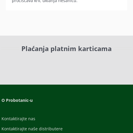
pročišćava krv, uklanja nesanicu.
Plaćanja platnim karticama
O Probotanic-u
Kontaktirajte nas
Kontaktirajte naše distributere