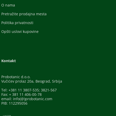
O nama
Pretražite prodajna mesta
Politika privatnosti
Opšti uslovi kupovine
Kontakt
Probotanic d.o.o.
Vučićev prolaz 20a, Beograd, Srbija
Tel: +381 11 3807-535; 3821-567
Fax: + 381 11 406-00-78
email: info(@)probotanic.com
PIB: 112295056
- HACCP