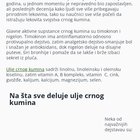
godina, u jednom momentu je nepravedno bio zapostavljen,
ali poslednjih decenija kako ljudi sve više pribegavaju
prirodnim lekovima, tako su naučnici sve više počeli da
istražuju lekovita svojstva crnog kumina.
Glavne aktivne supstance crnog kumina su timokinon i
nigelon. Timokinon ima antiinflamatorno odnosno
protivupalno dejstvo, zatim analgetsko dejstvo-smanjuje bol
i snažan je antioksidans, dok nigelon deluje na disajne
puteve, širi bronhije i pomaže da se lakše i brže izbaci
sekret iz pluća.
Ulje crnog kumina
sadrži linolnu, linoleinsku i oleinsku
kiselinu, zatim vitamin A, B kompleks, vitamin C, cink,
gvožđe, kalijum, kalcijum, magnezijum, selen.
Na šta sve deluje ulje crnog
kumina
Neka od
najvažnijih
dejstavau su: