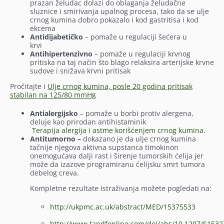
prazan želudac dolazi do oblaganja želudačne
sluznice i smirivanja upalnog procesa, tako da se ulje
crnog kumina dobro pokazalo i kod gastritisa i kod
ekc
Antidijabetičko
– pomaže u regulaciji šećera u
krv
Antihipertenzivno
– pomaže u regulaciji krvnog
pritiska na taj način što blago relaksira arterijske krvne
sudove i snižava krvni pritisak
Pročitajte i
Ulje crnog kumina, posle 20 godina pritisak
stabilan na 125/80 mmHg
Antialergijsko
– pomaže u borbi protiv alergena,
deluje kao prirodan antihistaminik
Terapija alergija i astme korišćenjem crnog kumina.
Antitumorno –
dokazano je da ulje crnog kumina
tačnije njegova aktivna supstanca timokinon
onemogućava dalji rast i širenje tumorskih ćelija jer
može da izazove programiranu ćelijsku smrt tumora
debelog creva.
Kompletne rezultate istraživanja možete pogledati na:
http://ukpmc.ac.uk/abstract/MED/15375533
http://www.tandfonline.com/doi/abs/10.1207/S15