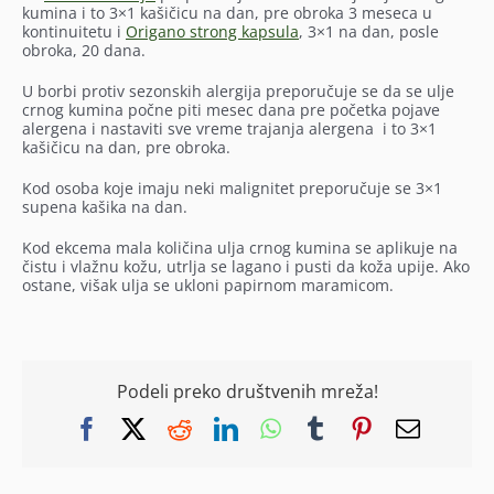
kumina i to 3×1 kašičicu na dan, pre obroka 3 meseca u
kontinuitetu i
Origano strong kapsula
, 3×1 na dan, posle
obroka, 20 dana.
U borbi protiv sezonskih alergija preporučuje se da se ulje
crnog kumina počne piti mesec dana pre početka pojave
alergena i nastaviti sve vreme trajanja alergena i to 3×1
kašičicu na dan, pre obroka.
Kod osoba koje imaju neki malignitet preporučuje se 3×1
supena kašika na dan.
Kod ekcema mala količina ulja crnog kumina se aplikuje na
čistu i vlažnu kožu, utrlja se lagano i pusti da koža upije.
Ako
ostane, višak ulja se ukloni papirnom maramicom.
Podeli preko društvenih mreža!
Facebook
X
Reddit
LinkedIn
WhatsApp
Tumblr
Pinterest
Email