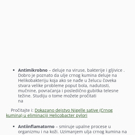
Antimikrobno
– deluje na viruse, bakterije i gljivice .
Dobro je poznato da ulje crnog kumina deluje na
Helikobakteriju koja ako se nađe u želucu čoveka
stvara velike probleme poput bola, nadutosti,
mučnine, povraćanja i posledično gubitka telesne
težine. Studiju o tome možete pročitati
na
Pročitajte i:
Dokazano dejstvo Nigelle sative (Crnog
kumina) u eliminaciji Helicobacter pylori
Antiinflamatorno
– smiruje upalne procese u
organizmu i na koži. Uzimanjem ulja crnog kumina na