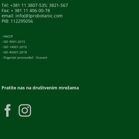
Tel: +381 11 3807-535; 3821-567
Fax: + 381 11 406-00-78
email: info(@)probotanic.com
PIB: 112295056
- HACCP
- ISO 9001:2015
- ISO 14001:2015
- ISO 45001:2018
- Organski proizvođač - Ecocert
Pratite nas na društvenim mrežama