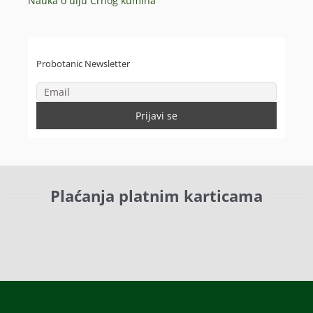
Nauka o ulju Crnog kumina
Probotanic Newsletter
Plaćanja platnim karticama