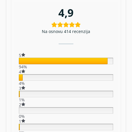
4,9
Na osnovu 414 recenzija
5
94%
4
4%
3
1%
2
0%
1