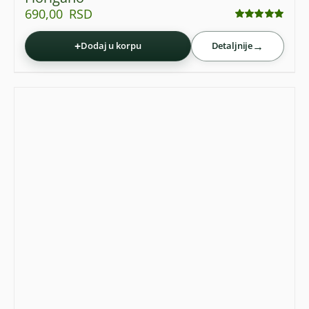
690,00
RSD
Ocenjeno
sa
5.00
od 5
+
→
Dodaj u korpu
Detaljnije