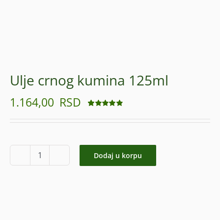
Ulje crnog kumina 125ml
1.164,00
RSD
Ocenjeno
16
4.88
od 5 na
osnovu
ocena
kupaca
Dodaj u korpu
Ulje
crnog
kumina
125ml
količina