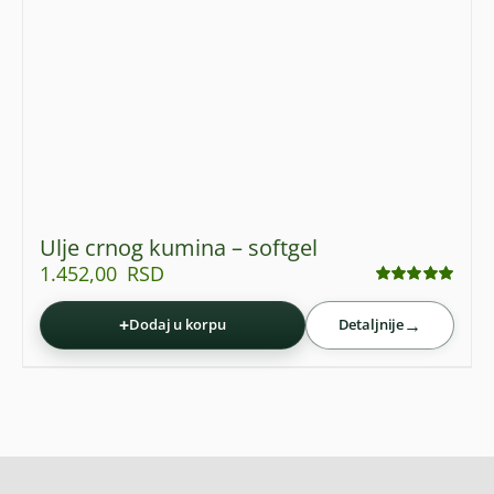
Ulje crnog kumina – softgel
1.452,00
RSD
Ocenjeno
sa
4.93
od 5
+
→
Dodaj u korpu
Detaljnije