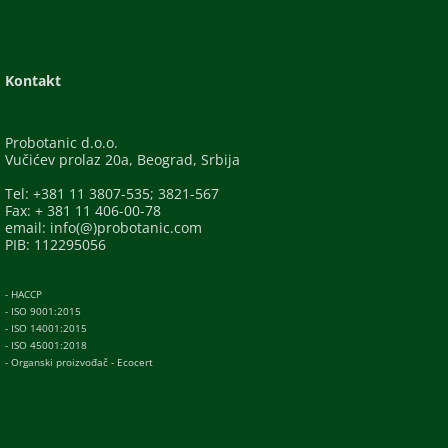
Kontakt
Probotanic d.o.o.
Vučićev prolaz 20a, Beograd, Srbija
Tel: +381 11 3807-535; 3821-567
Fax: + 381 11 406-00-78
email: info(@)probotanic.com
PIB: 112295056
- HACCP
- ISO 9001:2015
- ISO 14001:2015
- ISO 45001:2018
- Organski proizvođač - Ecocert