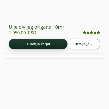
Ulje divljeg origana 10ml
1.950,00
RSD
Ocenjeno
sa
5.00
od 5
+
→
Dodaj u korpu
Detaljnije