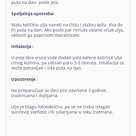
puta na dan, posle jela.
Spoljašnja upotreba:
Malu količinu ulja naneti na čistu i vlažnu kožu, dva do
tri puta na dan. Ako posle par minuta ostane višak ulja,
ukloniti ga papirnom maramicom.
Inhalacija :
U pola litra vruće vode dodati pola kafene kašičice ulja
crnog kumina, pa udisati paru 3-5 minuta. Inhalacija se
može ponavljati i više puta na dan.
Upozorenje
:
Ne preporučuje se deci pre navršene 3 godine,
trudnicama i dojiljama.
Ulje je blago fototoksično, pa se ne treba izlagati
sunčevoj svetlosti i/ili solarijumu u toku tretmana.