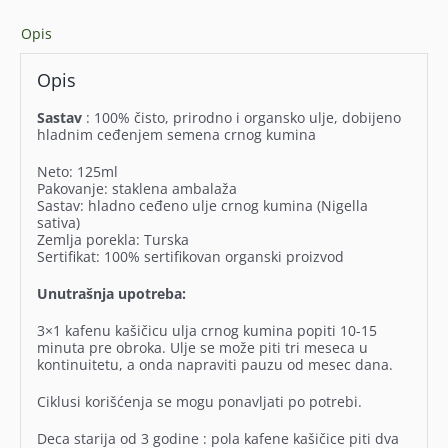
Opis
Opis
Sastav
: 100% čisto, prirodno i organsko ulje, dobijeno
hladnim ceđenjem semena crnog kumina
Neto: 125ml
Pakovanje: staklena ambalaža
Sastav: hladno ceđeno ulje crnog kumina (Nigella
sativa)
Zemlja porekla: Turska
Sertifikat: 100% sertifikovan organski proizvod
Unutrašnja upotreba:
3×1 kafenu kašičicu ulja crnog kumina popiti 10-15
minuta pre obroka. Ulje se može piti tri meseca u
kontinuitetu, a onda napraviti pauzu od mesec dana.
Ciklusi korišćenja se mogu ponavljati po potrebi.
Deca starija od 3 godine : pola kafene kašičice piti dva