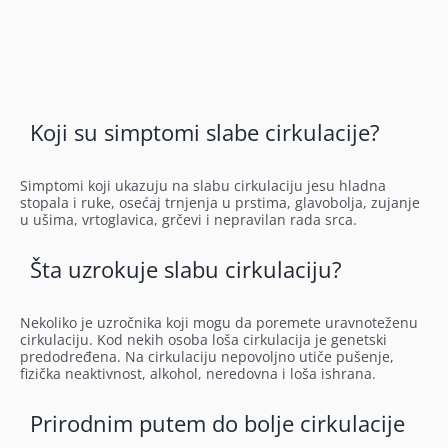
Koji su simptomi slabe cirkulacije?
Simptomi koji ukazuju na slabu cirkulaciju jesu hladna
stopala i ruke, osećaj trnjenja u prstima, glavobolja, zujanje
u ušima, vrtoglavica, grčevi i nepravilan rada srca.
Šta uzrokuje slabu cirkulaciju?
Nekoliko je uzročnika koji mogu da poremete uravnoteženu
cirkulaciju. Kod nekih osoba loša cirkulacija je genetski
predodređena. Na cirkulaciju nepovoljno utiče pušenje,
fizička neaktivnost, alkohol, neredovna i loša ishrana.
Prirodnim putem do bolje cirkulacije