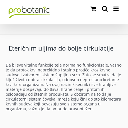
Skip
to
content
Eteričnim uljima do bolje cirkulacije
Da bi sve vitalne funkcije tela normalno funkcionisale, važno
je da protok krvi neprekidno i stalno protiče kroz krvne
sudove i zatvoreni sistem šupljina srca. Zato se smatra da je
ključ života dobra cirkulacija, odnosno neprestano kretanje
krvi kroz organizam. Na ovaj način kiseonik i sve hranljive
materije dospevaju do tkiva, hrane ćelije i pritom ih
oslobađaju od štetnih produkata. S obzirom na to da je
cirkulatorni sistem čoveka, mreža koju čini do sto kilometara
krvnih sudova koji povezuju sve sisteme organa u
organizmu, važno je da on bude uravnotežen.