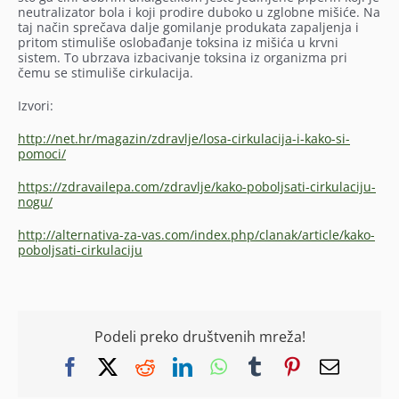
neutralizator bola i koji prodire duboko u zglobne mišiće. Na
taj način sprečava dalje gomilanje produkata zapaljenja i
pritom stimuliše oslobađanje toksina iz mišića u krvni
sistem. To ubrzava izbacivanje toksina iz organizma pri
čemu se stimuliše cirkulacija.
Izvori:
http://net.hr/magazin/zdravlje/losa-cirkulacija-i-kako-si-
pomoci/
https://zdravailepa.com/zdravlje/kako-poboljsati-cirkulaciju-
nogu/
http://alternativa-za-vas.com/index.php/clanak/article/kako-
poboljsati-cirkulaciju
Podeli preko društvenih mreža!
Facebook
X
Reddit
LinkedIn
WhatsApp
Tumblr
Pinterest
Email