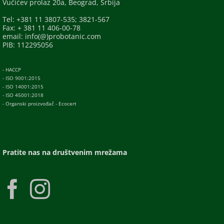
Vučićev prolaz 20a, Beograd, Srbija
Tel: +381 11 3807-535; 3821-567
Fax: + 381 11 406-00-78
email: info(@)probotanic.com
PIB: 112295056
- HACCP
- ISO 9001:2015
- ISO 14001:2015
- ISO 45001:2018
- Organski proizvođač - Ecocert
Pratite nas na društvenim mrežama