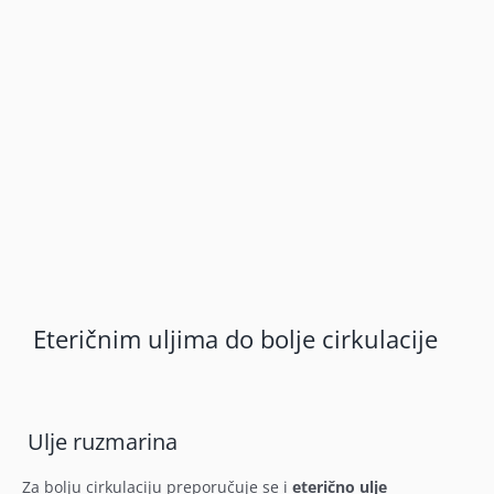
Eteričnim uljima do bolje cirkulacije
Ulje ruzmarina
Za bolju cirkulaciju preporučuje se i
eterično ulje