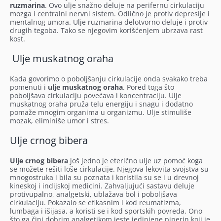
ruzmarina
. Ovo ulje snažno deluje na perifernu cirkulaciju
mozga i centralni nervni sistem. Odlično je protiv depresije i
mentalnog umora. Ulje ruzmarina delotvorno deluje i protiv
drugih tegoba. Tako se njegovim korišćenjem ubrzava rast
kost.
Ulje muskatnog oraha
Kada govorimo o poboljšanju cirkulacije onda svakako treba
pomenuti i
ulje muskatnog oraha
. Pored toga što
poboljšava cirkulaciju povećava i koncentraciju. Ulje
muskatnog oraha pruža telu energiju i snagu i dodatno
pomaže mnogim organima u organizmu. Ulje stimuliše
mozak, eliminiše umor i stres.
Ulje crnog bibera
Ulje crnog bibera
još jedno je eterično ulje uz pomoć koga
se možete rešiti loše cirkulacije. Njegova lekovita svojstva su
mnogostruka i bila su poznata i koristila su se i u drevnoj
kineskoj i indijskoj medicini. Zahvaljujući sastavu deluje
protivupalno, analgetski, ublažava bol i poboljšava
cirkulaciju. Pokazalo se efikasnim i kod reumatizma,
lumbaga i išijasa, a koristi se i kod sportskih povreda. Ono
što ga čini dobrim analgetikom jeste jedinjene piperin koji je