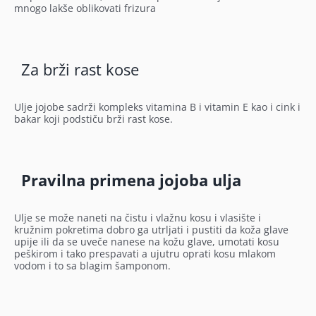
mnogo lakše oblikovati frizura
Za brži rast kose
Ulje jojobe sadrži kompleks vitamina B i vitamin E kao i cink i
bakar koji podstiču brži rast kose.
Pravilna primena jojoba ulja
Ulje se može naneti na čistu i vlažnu kosu i vlasište i
kružnim pokretima dobro ga utrljati i pustiti da koža glave
upije ili da se uveče nanese na kožu glave, umotati kosu
peškirom i tako prespavati a ujutru oprati kosu mlakom
vodom i to sa blagim šamponom.