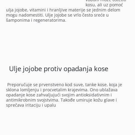
kosu, ali uz pomoć
ulja jojobe, vitamini i hranljive materije se jednim delom
mogu nadomestiti. Ulje jojobe se vrlo često sreće u
šamponima i regeneratorima.
Ulje jojobe protiv opadanja kose
Preporučuje se prvenstveno kod suve, tanke kose, koja je
sklona lomljenju i procvetalim krajevima. Ono ublažava
opadanje kose zahvaljujući svojim antioksidativnim i
antimikrobnim svojstvima. Takođe umiruje kožu glave i
sprečava iritaciju i upalu