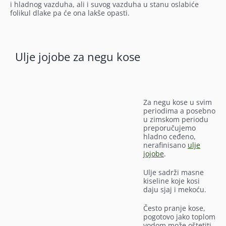
i hladnog vazduha, ali i suvog vazduha u stanu oslabiće
folikul dlake pa će ona lakše opasti.
Ulje jojobe za negu kose
Za negu kose u svim
periodima a posebno
u zimskom periodu
preporučujemo
hladno ceđeno,
nerafinisano
ulje
jojobe
.
Ulje sadrži masne
kiseline koje kosi
daju sjaj i mekoću.
Često pranje kose,
pogotovo jako toplom
vodom može oštetiti