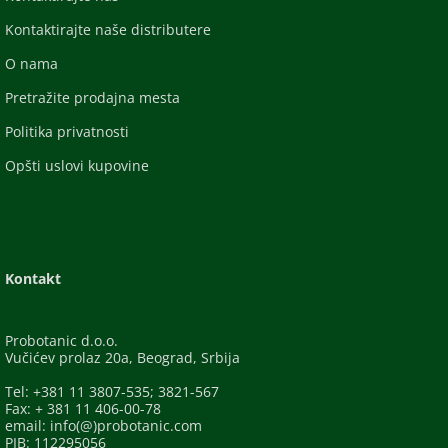
Kontaktirajte naše distributere
O nama
Pretražite prodajna mesta
Politika privatnosti
Opšti uslovi kupovine
Kontakt
Probotanic d.o.o.
Vučićev prolaz 20a, Beograd, Srbija
Tel: +381 11 3807-535; 3821-567
Fax: + 381 11 406-00-78
email: info(@)probotanic.com
PIB: 112295056