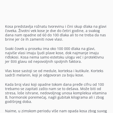
Kosa predstavlja rožnatu tvorevinu i čini skup dlaka na glavi
čoveka. Životni vek kose je dve do četiri godine, a svakog
dana nam opadne od 60 do 100 dlaka ali to ne treba da nas
brine jer će ih zameniti nove vlasi.
Svaki čovek u proseku ima oko 100 000 dlaka na glavi,
najviše vlasi imaju ljudi plave kose, dok najmanje imaju
riđokosi. Kosa nema samo estetsku ulogu već i protektivnu
jer štiti glavu od nepovoljnih spoljnih faktora.
Vlas kose sastoji se od medule, korteksa i kutikule. Korteks
sadrži melanin, koji je odgovoran za boju kose.
Kada broj vlasi koji opadne tokom dana pređe cifru od 100
trebamo se zapitati zašto nam se to dešava. Može biti od
stresa, loše ishrane, nedovoljnog unosa kompleksa vitamina
B, hormonski poremećaj, nagli gubitak kilograma ali i zbog
godišnjeg doba.
Naime, u zimskom periodu više nam opada kosa zbog suvog