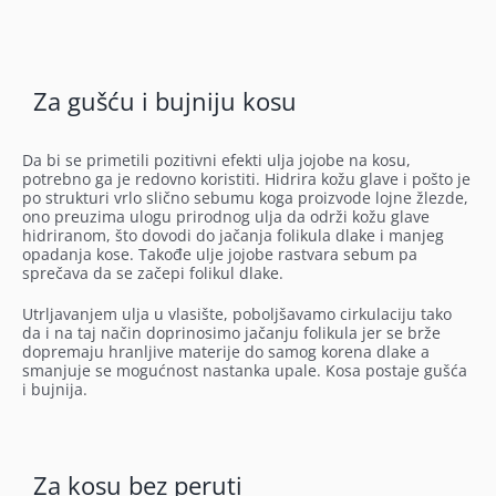
Za gušću i bujniju kosu
Da bi se primetili pozitivni efekti ulja jojobe na kosu,
potrebno ga je redovno koristiti. Hidrira kožu glave i pošto je
po strukturi vrlo slično sebumu koga proizvode lojne žlezde,
ono preuzima ulogu prirodnog ulja da održi kožu glave
hidriranom, što dovodi do jačanja folikula dlake i manjeg
opadanja kose. Takođe ulje jojobe rastvara sebum pa
sprečava da se začepi folikul dlake.
Utrljavanjem ulja u vlasište, poboljšavamo cirkulaciju tako
da i na taj način doprinosimo jačanju folikula jer se brže
dopremaju hranljive materije do samog korena dlake a
smanjuje se mogućnost nastanka upale. Kosa postaje gušća
i bujnija.
Za kosu bez peruti