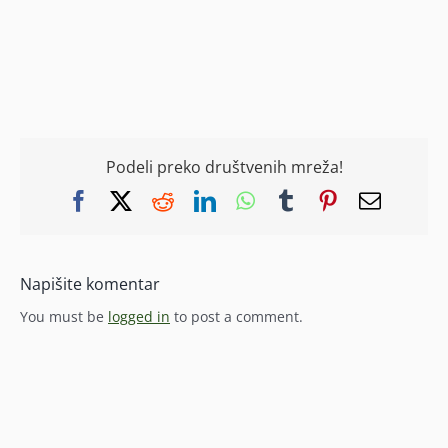
Podeli preko društvenih mreža!
Facebook
X
Reddit
LinkedIn
WhatsApp
Tumblr
Pinterest
Email
Napišite komentar
You must be
logged in
to post a comment.