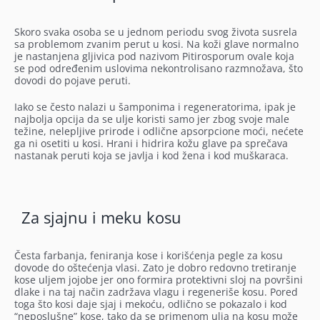
Skoro svaka osoba se u jednom periodu svog života susrela
sa problemom zvanim perut u kosi. Na koži glave normalno
je nastanjena gljivica pod nazivom Pitirosporum ovale koja
se pod određenim uslovima nekontrolisano razmnožava, što
dovodi do pojave peruti.
Iako se često nalazi u šamponima i regeneratorima, ipak je
najbolja opcija da se ulje koristi samo jer zbog svoje male
težine, nelepljive prirode i odlične apsorpcione moći, nećete
ga ni osetiti u kosi. Hrani i hidrira kožu glave pa sprečava
nastanak peruti koja se javlja i kod žena i kod muškaraca.
Za sjajnu i meku kosu
Česta farbanja, feniranja kose i korišćenja pegle za kosu
dovode do oštećenja vlasi. Zato je dobro redovno tretiranje
kose uljem jojobe jer ono formira protektivni sloj na površini
dlake i na taj način zadržava vlagu i regeneriše kosu. Pored
toga što kosi daje sjaj i mekoću, odlično se pokazalo i kod
“neposlušne” kose, tako da se primenom ulja na kosu može