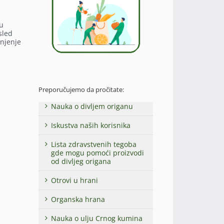
u
 u
sled
injenje
Preporučujemo da pročitate:
Nauka o divljem origanu
Iskustva naših korisnika
Lista zdravstvenih tegoba
gde mogu pomoći proizvodi
od divljeg origana
Otrovi u hrani
Organska hrana
Nauka o ulju Crnog kumina