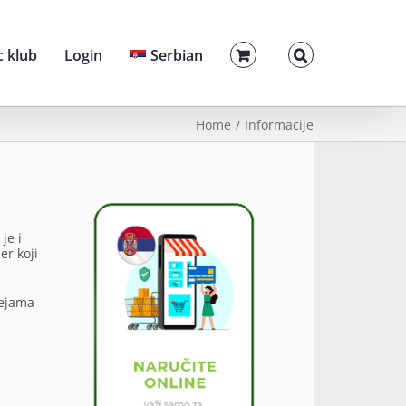
c klub
Login
Serbian
Home
Informacije
je i
er koji
pejama