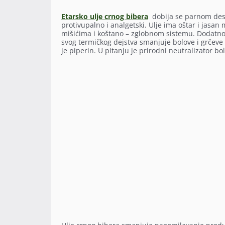
Etarsko ulje crnog bibera
dobija se parnom desti
protivupalno i analgetski. Ulje ima oštar i jasan
mišićima i koštano – zglobnom sistemu. Dodatno s
svog termičkog dejstva smanjuje bolove i grčeve
je piperin. U pitanju je prirodni neutralizator bo