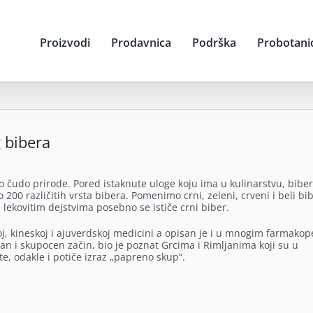
Proizvodi
Prodavnica
Podrška
Probotani
g bibera
o čudo prirode. Pored istaknute uloge koju ima u kulinarstvu, biber 
 200 različitih vrsta bibera. Pomenimo crni, zeleni, crveni i beli bib
lekovitim dejstvima posebno se ističe crni biber.
koj, kineskoj i ajuverdskoj medicini a opisan je i u mnogim farmako
žan i skupocen začin, bio je poznat Grcima i Rimljanima koji su u
e, odakle i potiče izraz „papreno skup“.