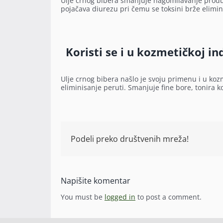
Ulje crnog bibera smanjuje nagomilavanje produka
pojačava diurezu pri čemu se toksini brže elimin
Koristi se i u kozmetičkoj ind
Ulje crnog bibera našlo je svoju primenu i u kozm
eliminisanje peruti. Smanjuje fine bore, tonira k
Podeli preko društvenih mreža!
Napišite komentar
You must be
logged in
to post a comment.