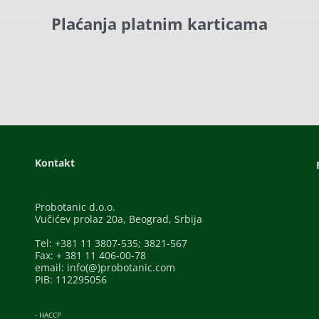
Plaćanja platnim karticama
Kontakt
Probotanic d.o.o.
Vučićev prolaz 20a, Beograd, Srbija
Tel: +381 11 3807-535; 3821-567
Fax: + 381 11 406-00-78
email: info(@)probotanic.com
PIB: 112295056
- HACCP