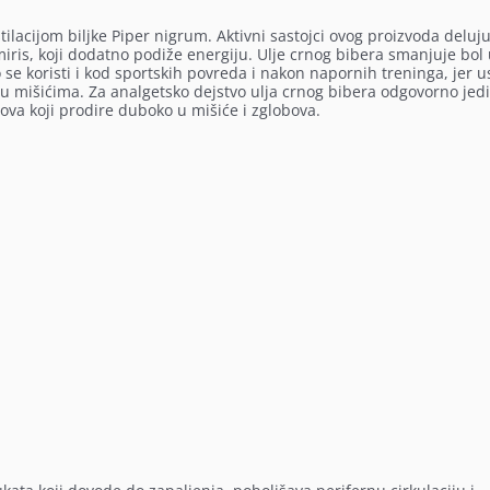
lacijom biljke Piper nigrum. Aktivni sastojci ovog proizvoda deluj
 miris, koji dodatno podiže energiju. Ulje crnog bibera smanjuje bol
e koristi i kod sportskih povreda i nakon napornih treninga, jer u
 u mišićima. Za analgetsko dejstvo ulja crnog bibera odgovorno jed
lova koji prodire duboko u mišiće i zglobova.