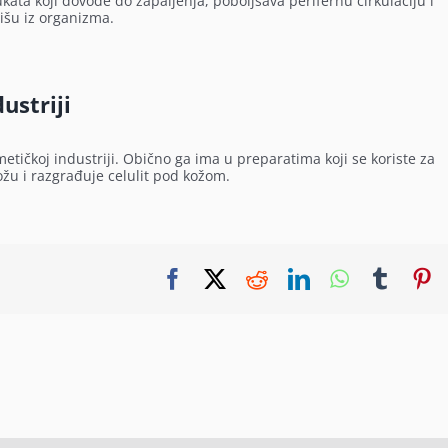
ta koji dovode do zapaljenja, poboljšava perifernu cirkulaciju i
išu iz organizma.
ustriji
etičkoj industriji. Obično ga ima u preparatima koji se koriste za
ožu i razgrađuje celulit pod kožom.
Facebook
X
Reddit
LinkedIn
WhatsApp
Tumbl
P