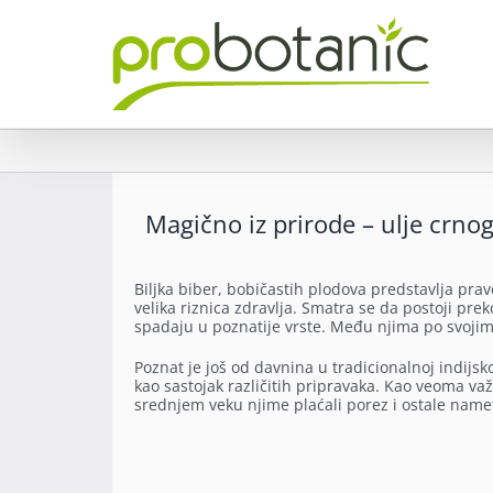
Skip
to
content
Magično iz prirode – ulje crno
Biljka biber, bobičastih plodova predstavlja prav
velika riznica zdravlja. Smatra se da postoji preko
spadaju u poznatije vrste. Među njima po svojim 
Poznat je još od davnina u tradicionalnoj indijs
kao sastojak različitih pripravaka. Kao veoma va
srednjem veku njime plaćali porez i ostale namet