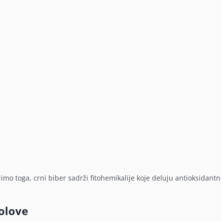
o toga, crni biber sadrži fitohemikalije koje deluju antioksidantn
bolove