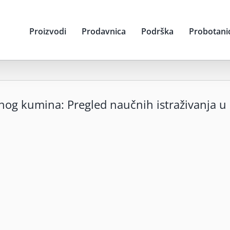
Proizvodi
Prodavnica
Podrška
Probotani
nog kumina: Pregled naučnih istraživanja u