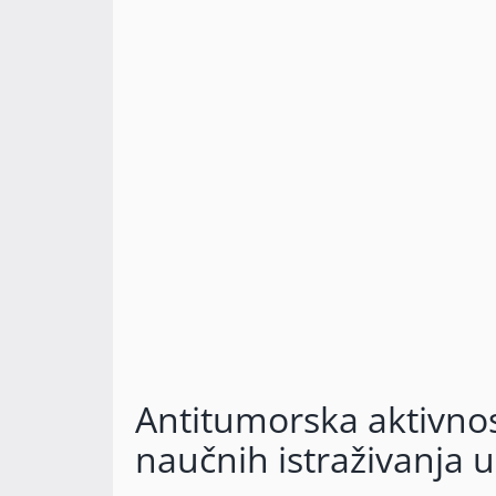
Antitumorska aktivnos
naučnih istraživanja 