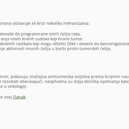
kinona ostvaruje se kroz nekoliko mehanizama:
 dovode do programirane smrti ćelija raka.
anja novih krvnih sudova koji hrane tumor.
obodnih radikala koji mogu oštetiti DNK i dovesti do kancerogeneze
e aktivnosti imunih ćelija u borbi protiv tumorskih ćelija.
mokinon, pokazuju značajna antitumorska svojstva prema brojnim na
i rezultati obećavajući, neophodna su dalja klinička ispitivanja kako
e u onkologiji.
te ovaj
članak
.