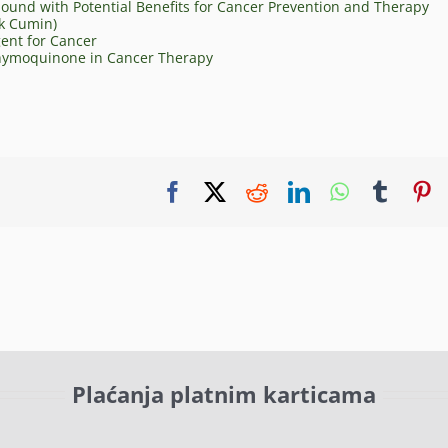
nd with Potential Benefits for Cancer Prevention and Therapy
ck Cumin)
ent for Cancer
 Thymoquinone in Cancer Therapy
Facebook
X
Reddit
LinkedIn
WhatsApp
Tumbl
P
Plaćanja platnim karticama