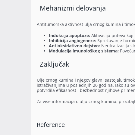
Mehanizmi delovanja
Antitumorska aktivnost ulja crnog kumina i timo
Indukcija apoptoze:
Aktivacija puteva koji
Inhibicija angiogeneze:
Sprečavanje formir
Antioksidativno dejstvo:
Neutralizacija sl
Modulacija imunološkog sistema:
Povećanj
Zaključak
Ulje crnog kumina i njegov glavni sastojak, ti
istraživanjima u poslednjih 20 godina. Iako su ov
potvrdila efikasnost i bezbednost njihove primen
Za više informacija o ulju crnog kumina, pročitaj
Reference