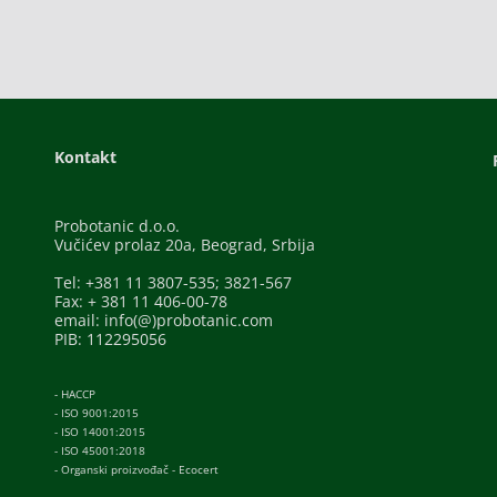
Kontakt
Probotanic d.o.o.
Vučićev prolaz 20a, Beograd, Srbija
Tel: +381 11 3807-535; 3821-567
Fax: + 381 11 406-00-78
email: info(@)probotanic.com
PIB: 112295056
- HACCP
- ISO 9001:2015
- ISO 14001:2015
- ISO 45001:2018
- Organski proizvođač - Ecocert