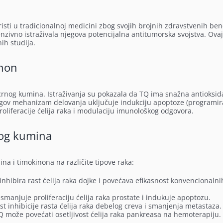
risti u tradicionalnoj medicini zbog svojih brojnih zdravstvenih bene
nzivno istraživala njegova potencijalna antitumorska svojstva. Ovaj
ih studija.
inon
a crnog kumina. Istraživanja su pokazala da TQ ima snažna antioksid
jegov mehanizam delovanja uključuje indukciju apoptoze (programi
proliferacije ćelija raka i modulaciju imunološkog odgovora.
nog kumina
ina i timokinona na različite tipove raka:
inhibira rast ćelija raka dojke i povećava efikasnost konvencionalni
smanjuje proliferaciju ćelija raka prostate i indukuje apoptozu.
 inhibicije rasta ćelija raka debelog creva i smanjenja metastaza.
Q može povećati osetljivost ćelija raka pankreasa na hemoterapiju.