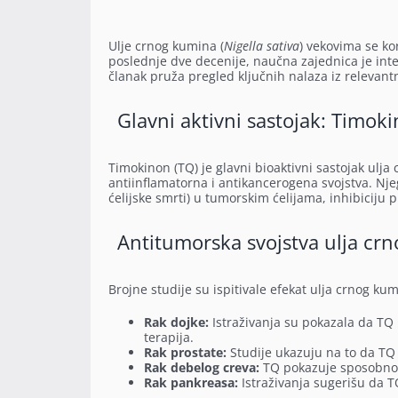
Ulje crnog kumina (
Nigella sativa
) vekovima se ko
poslednje dve decenije, naučna zajednica je inte
članak pruža pregled ključnih nalaza iz relevantn
Glavni aktivni sastojak: Timok
Timokinon (TQ) je glavni bioaktivni sastojak ulj
antiinflamatorna i antikancerogena svojstva. N
ćelijske smrti) u tumorskim ćelijama, inhibiciju 
Antitumorska svojstva ulja cr
Brojne studije su ispitivale efekat ulja crnog kum
Rak dojke:
Istraživanja su pokazala da TQ 
terapija.
Rak prostate:
Studije ukazuju na to da TQ 
Rak debelog creva:
TQ pokazuje sposobnost
Rak pankreasa:
Istraživanja sugerišu da T