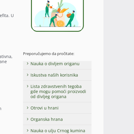
fita. U
Preporučujemo da pročitate:
ativna,
rane
Nauka o divljem origanu
Iskustva naših korisnika
Lista zdravstvenih tegoba
gde mogu pomoći proizvodi
od divljeg origana
Otrovi u hrani
h
Organska hrana
Nauka o ulju Crnog kumina