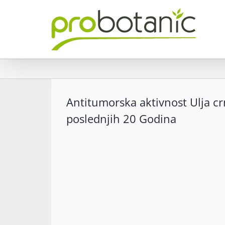
Skip
to
content
Antitumorska aktivnost Ulja cr
poslednjih 20 Godina