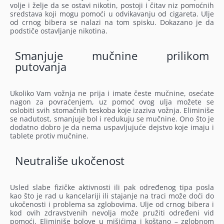
volje i želje da se ostavi nikotin, postoji i čitav niz pomoćnih
sredstava koji mogu pomoći u odvikavanju od cigareta. Ulje
od crnog bibera se nalazi na tom spisku. Dokazano je da
podstiče ostavljanje nikotina.
Smanjuje mučnine prilikom
putovanja
Ukoliko Vam vožnja ne prija i imate česte mučnine, osećate
nagon za povraćenjem, uz pomoć ovog ulja možete se
oslobiti svih stomačnih teskoba koje izaziva vožnja. Eliminiše
se nadutost, smanjuje bol i redukuju se mučnine. Ono što je
dodatno dobro je da nema uspavljujuće dejstvo koje imaju i
tablete protiv mučnine.
Neutrališe ukočenost
Usled slabe fizičke aktivnosti ili pak određenog tipa posla
kao što je rad u kancelariji ili stajanje na traci može doći do
ukočenosti i problema sa zglobovima. Ulje od crnog bibera i
kod ovih zdravstvenih nevolja može pružiti određeni vid
pomoći. Eliminiše bolove u mišićima i koštano – zglobnom