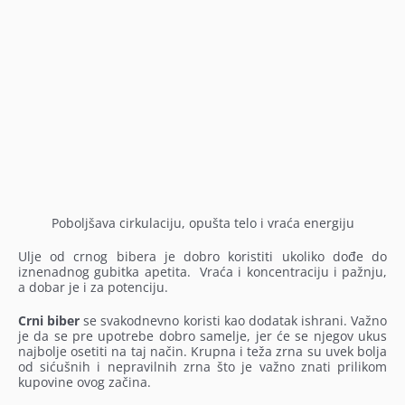
Poboljšava cirkulaciju, opušta telo i vraća energiju
Ulje od crnog bibera je dobro koristiti ukoliko dođe do
iznenadnog gubitka apetita. Vraća i koncentraciju i pažnju,
a dobar je i za potenciju.
Crni biber
se svakodnevno koristi kao dodatak ishrani. Važno
je da se pre upotrebe dobro samelje, jer će se njegov ukus
najbolje osetiti na taj način. Krupna i teža zrna su uvek bolja
od sićušnih i nepravilnih zrna što je važno znati prilikom
kupovine ovog začina.