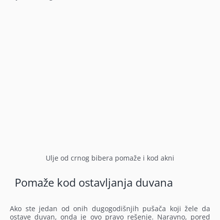
Ulje od crnog bibera pomaže i kod akni
Pomaže kod ostavljanja duvana
Ako ste jedan od onih dugogodišnjih pušača koji žele da
ostave duvan, onda je ovo pravo rešenje. Naravno, pored