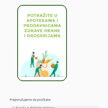
Preporučujemo da pročitate:
Nauka o divljem origanu