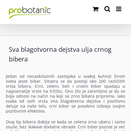
Skip
to
content
Sva blagotvorna dejstva ulja crnog
bibera
Jedan od nezaobilaznih sastojaka u svakoj kuhinji širom
sveta jeste biber. Smatra se da postoji oko 200 različitih
vrsta bibera. Crni, zeleni, beli i crveni biber spadaju u
najpoznatije vrste na tržištu. Ono što je zanimljivo je da se
boja odnosi na način na koji se zrno bibera priprema. Iako
svaka od ovih vrsta ima blagotvorna dejstva i pozitivno
deluje na naše telo, crni biber se posebno izdvaja svojim
pozitivnim efektima.
Ovaj tip bibera dobija se kada se zelena zrna uberu i samo
osuše, bez ikakave dodatne obrade. Crni biber poznat je već