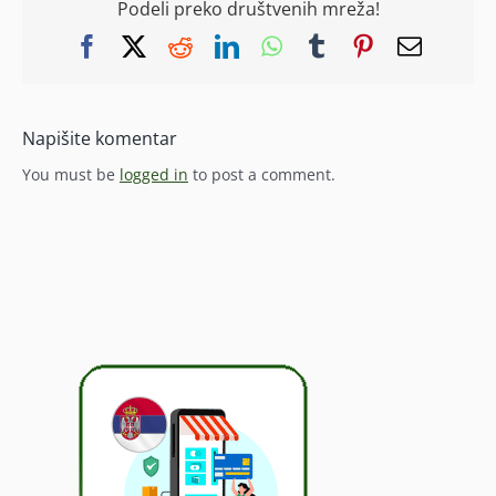
Podeli preko društvenih mreža!
Facebook
X
Reddit
LinkedIn
WhatsApp
Tumblr
Pinterest
Email
Napišite komentar
You must be
logged in
to post a comment.