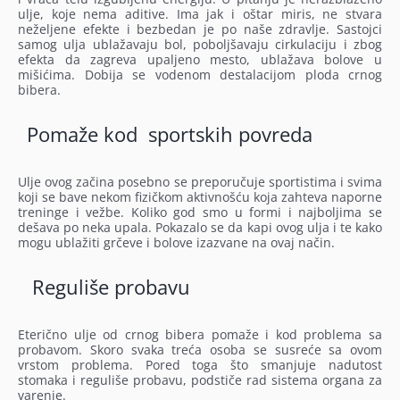
ulje, koje nema aditive. Ima jak i oštar miris, ne stvara
neželjene efekte i bezbedan je po naše zdravlje. Sastojci
samog ulja ublažavaju bol, poboljšavaju cirkulaciju i zbog
efekta da zagreva upaljeno mesto, ublažava bolove u
mišićima. Dobija se vodenom destalacijom ploda crnog
bibera.
Pomaže kod sportskih povreda
Ulje ovog začina posebno se preporučuje sportistima i svima
koji se bave nekom fizičkom aktivnošću koja zahteva naporne
treninge i vežbe. Koliko god smo u formi i najboljima se
dešava po neka upala. Pokazalo se da kapi ovog ulja i te kako
mogu ublažiti grčeve i bolove izazvane na ovaj način.
Reguliše probavu
Eterično ulje od crnog bibera pomaže i kod problema sa
probavom. Skoro svaka treća osoba se susreće sa ovom
vrstom problema. Pored toga što smanjuje nadutost
stomaka i reguliše probavu, podstiče rad sistema organa za
varenje.