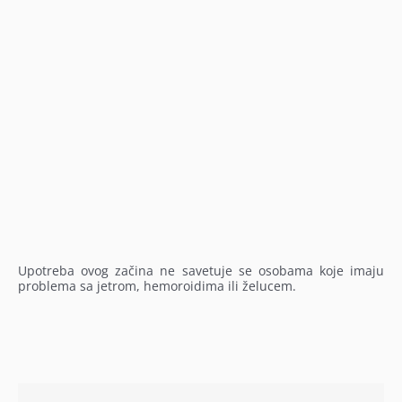
Upotreba ovog začina ne savetuje se osobama koje imaju
problema sa jetrom, hemoroidima ili želucem.