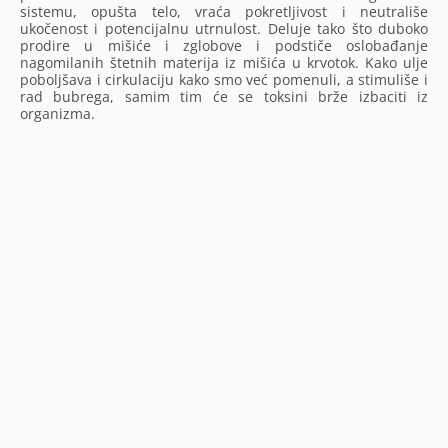
sistemu, opušta telo, vraća pokretljivost i neutrališe
ukočenost i potencijalnu utrnulost. Deluje tako što duboko
prodire u mišiće i zglobove i podstiče oslobađanje
nagomilanih štetnih materija iz mišića u krvotok. Kako ulje
poboljšava i cirkulaciju kako smo već pomenuli, a stimuliše i
rad bubrega, samim tim će se toksini brže izbaciti iz
organizma.