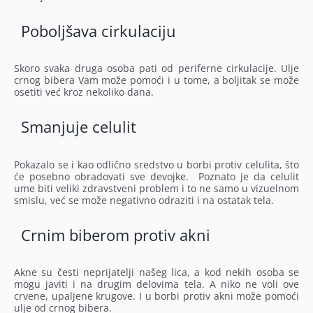
Poboljšava cirkulaciju
Skoro svaka druga osoba pati od periferne cirkulacije. Ulje
crnog bibera Vam može pomoći i u tome, a boljitak se može
osetiti već kroz nekoliko dana.
Smanjuje celulit
Pokazalo se i kao odlično sredstvo u borbi protiv celulita, što
će posebno obradovati sve devojke. Poznato je da celulit
ume biti veliki zdravstveni problem i to ne samo u vizuelnom
smislu, već se može negativno odraziti i na ostatak tela.
Crnim biberom protiv akni
Akne su česti neprijatelji našeg lica, a kod nekih osoba se
mogu javiti i na drugim delovima tela. A niko ne voli ove
crvene, upaljene krugove. I u borbi protiv akni može pomoći
ulje od crnog bibera.