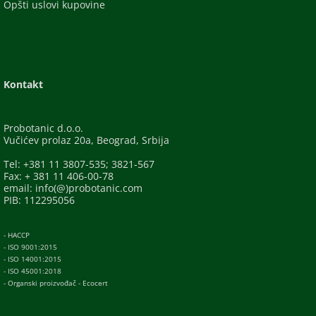
Opšti uslovi kupovine
Kontakt
Probotanic d.o.o.
Vučićev prolaz 20a, Beograd, Srbija
Tel: +381 11 3807-535; 3821-567
Fax: + 381 11 406-00-78
email: info(@)probotanic.com
PIB: 112295056
- HACCP
- ISO 9001:2015
- ISO 14001:2015
- ISO 45001:2018
- Organski proizvođač - Ecocert