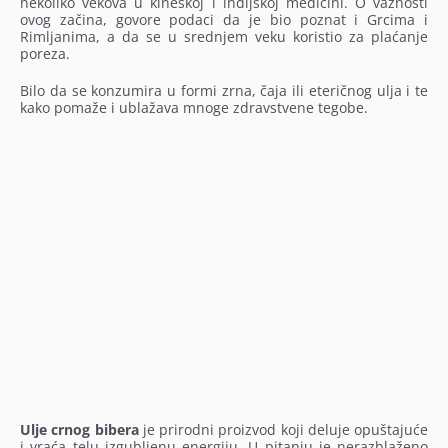
nekoliko vekova u kineskoj i indijskoj medicini. O važnosti
ovog začina, govore podaci da je bio poznat i Grcima i
Rimljanima, a da se u srednjem veku koristio za plaćanje
poreza.
Bilo da se konzumira u formi zrna, čaja ili eteričnog ulja i te
kako pomaže i ublažava mnoge zdravstvene tegobe.
Ulje crnog bibera
je prirodni proizvod koji deluje opuštajuće
i vraća telu izgubljenu energiju. U pitanju je nerazblaženo