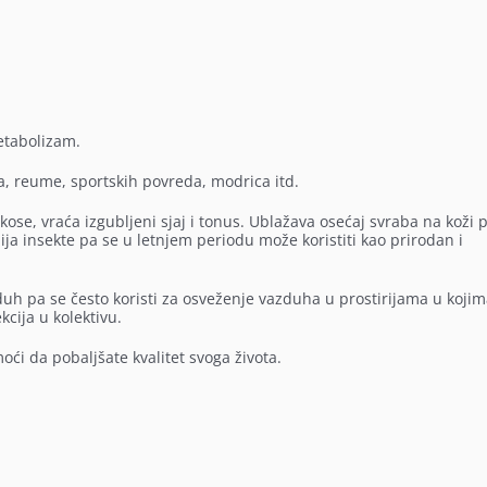
metabolizam.
sa, reume, sportskih povreda, modrica itd.
i kose, vraća izgubljeni sjaj i tonus. Ublažava osećaj svraba na koži 
ija insekte pa se u letnjem periodu može koristiti kao prirodan i
zduh pa se često koristi za osveženje vazduha u prostirijama u kojim
kcija u kolektivu.
oći da pobaljšate kvalitet svoga života.