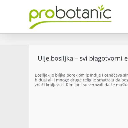
Skip
to
content
Ulje bosiljka – svi blagotvorni e
Bosiljak je biljka poreklom iz Indije i označava 
hidusi ali i mnoge druge religije smatraju da bos
znači kraljevski. Rimljani su verovali da će mušk