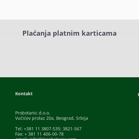
Plaćanja platnim karticama
Kontakt
Probotanic d.o.o.
Vučićev prolaz 20a, Beograd, Srbija
Tel: +381 11 3807-535; 3821-567
Fax: + 381 11 406-00-78