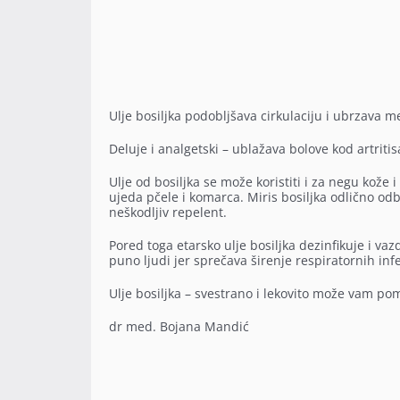
Ulje bosiljka podobljšava cirkulaciju i ubrzava 
Deluje i analgetski – ublažava bolove kod artriti
Ulje od bosiljka se može koristiti i za negu kože 
ujeda pčele i komarca. Miris bosiljka odlično odb
neškodljiv repelent.
Pored toga etarsko ulje bosiljka dezinfikuje i va
puno ljudi jer sprečava širenje respiratornih infe
Ulje bosiljka – svestrano i lekovito može vam pom
dr med. Bojana Mandić