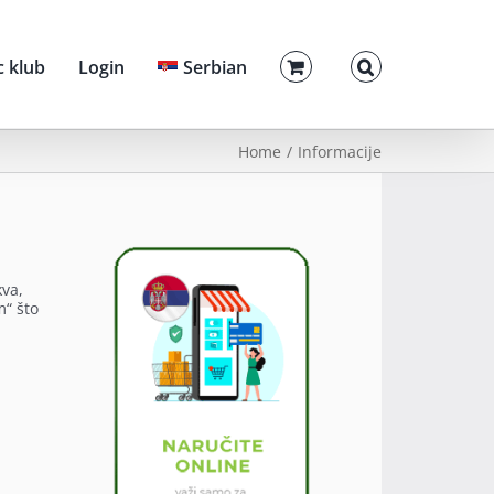
c klub
Login
Serbian
Home
Informacije
kva,
m“ što