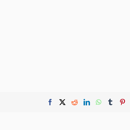
Facebook
X
Reddit
LinkedIn
WhatsApp
Tumbl
P