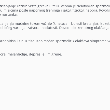
otklanjanje raznih vrsta grčeva u telu. Veoma je delotvoran spazmoli
u mišićima posle napornog treninga i jakog fizičkog napora. Povolj
o nastanka.
lanjanja mučnine tokom vožnje (kinetoza – bolesti kretanja). Izuzet
od lošeg varenja, zatvora, nadutosti. Dovodi do trenutnog olakšanja
bronhitisa i sinuzitisa. Kao moćan spazmolitik olakšava simptome v
mora, melanholije, depresije i migrene.