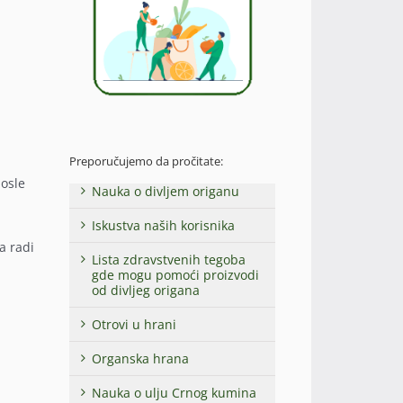
Preporučujemo da pročitate:
posle
Nauka o divljem origanu
Iskustva naših korisnika
a radi
Lista zdravstvenih tegoba
gde mogu pomoći proizvodi
od divljeg origana
Otrovi u hrani
Organska hrana
Nauka o ulju Crnog kumina