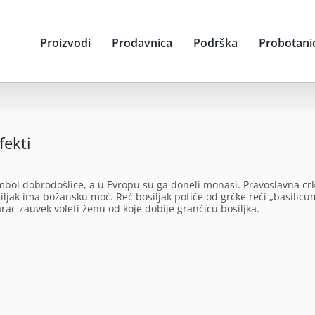
Proizvodi
Prodavnica
Podrška
Probotani
fekti
simbol dobrodošlice, a u Evropu su ga doneli monasi. Pravoslavna cr
iljak ima božansku moć. Reč bosiljak potiče od grčke reči „basilicu
arac zauvek voleti ženu od koje dobije grančicu bosiljka.