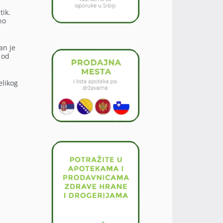
tik.
no
an je
 od
elikog