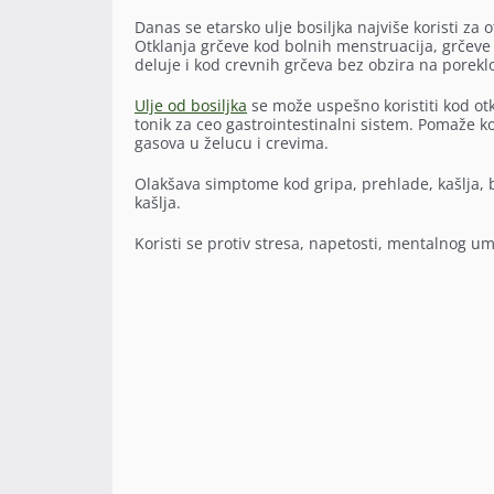
Danas se etarsko ulje bosiljka najviše koristi za 
Otklanja grčeve kod bolnih menstruacija, grčeve 
deluje i kod crevnih grčeva bez obzira na porekl
Ulje od bosiljka
se može uspešno koristiti kod otk
tonik za ceo gastrointestinalni sistem. Pomaže k
gasova u želucu i crevima.
Olakšava simptome kod gripa, prehlade, kašlja, 
kašlja.
Koristi se protiv stresa, napetosti, mentalnog u