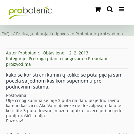
Skip
to
content
FAQs
Pretraga pitanja i odgovora o Probotanic proizvodima
Autor
Probotanic
Objavljeno: 12. 2. 2013
Kategorije:
Pretraga pitanja i odgovora o Probotanic
proizvodima
kako se koristi cni kumin tj koliko se puta pije ja sam
pocela sa jednom kasikom supenom u pre
podnevnim satima.
Poštovana,
Ulje crnog kumina se pije 3 puta na dan, po jednu ravnu
kafenu kašičicu. Ako Vam obaveze ne dozvoljavaju da ulje
koristite 3 puta dnevno, možete ujutru i uveče piti po jedu
puniju kašičicu ulja.
Pozdrav!