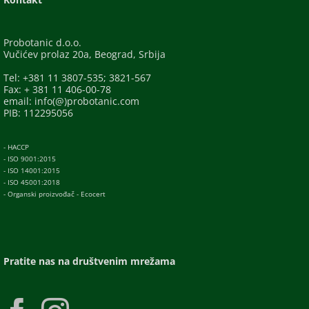
Probotanic d.o.o.
Vučićev prolaz 20a, Beograd, Srbija
Tel: +381 11 3807-535; 3821-567
Fax: + 381 11 406-00-78
email: info(@)probotanic.com
PIB: 112295056
- HACCP
- ISO 9001:2015
- ISO 14001:2015
- ISO 45001:2018
- Organski proizvođač - Ecocert
Pratite nas na društvenim mrežama