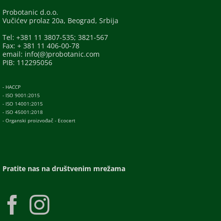
Probotanic d.o.o.
Vučićev prolaz 20a, Beograd, Srbija
Tel: +381 11 3807-535; 3821-567
Fax: + 381 11 406-00-78
email: info(@)probotanic.com
PIB: 112295056
- HACCP
- ISO 9001:2015
- ISO 14001:2015
- ISO 45001:2018
- Organski proizvođač - Ecocert
Pratite nas na društvenim mrežama