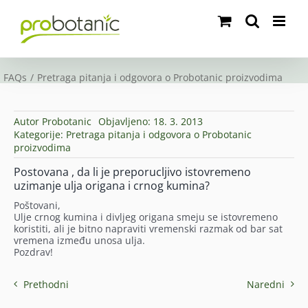
Skip
to
content
FAQs
Pretraga pitanja i odgovora o Probotanic proizvodima
Autor
Probotanic
Objavljeno: 18. 3. 2013
Kategorije:
Pretraga pitanja i odgovora o Probotanic
proizvodima
Postovana , da li je preporucljivo istovremeno
uzimanje ulja origana i crnog kumina?
Poštovani,
Ulje crnog kumina i divljeg origana smeju se istovremeno
koristiti, ali je bitno napraviti vremenski razmak od bar sat
vremena između unosa ulja.
Pozdrav!
Prethodni
Naredni