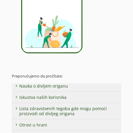
Preporučujemo da pročitate:
Nauka o divljem origanu
Iskustva naših korisnika
Lista zdravstvenih tegoba gde mogu pomoći
proizvodi od divljeg origana
Otrovi u hrani