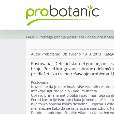
Skip
to
content
FAQs
Pretraga pitanja posetilaca i odgovora našeg
Autor
Probotanic
Objavljeno: 19. 3. 2013
Kateg
Poštovana,, Dete od skoro 4 godine, posle 
broju. Pored korigovane ishrane ( delimično,
predlažete za trajno rešavanje problema. 
Poštovana,
Naveli ste da je dete imalo više vezanih respirat
infekcija sigurno je bio i pad imuniteta.
Upravo primena antibiotika i pad imuniteta su gl
Pored korekcije ishrane ( koju je veoma teško u p
nije toliko opasna koliko dosadna i uoprna. Poš
mehanizme kako da se organizam sam izbori. Na
Detetu je potrebno što više vitamina iz svežeg v