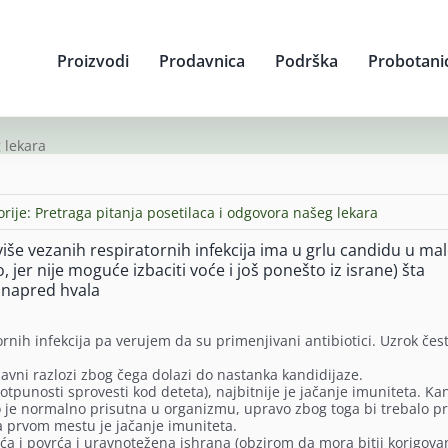
Proizvodi
Prodavnica
Podrška
Probotani
 lekara
orije:
Pretraga pitanja posetilaca i odgovora našeg lekara
više vezanih respiratornih infekcija ima u grlu candidu u m
 jer nije moguće izbaciti voće i još ponešto iz israne) šta
Unapred hvala
ornih infekcija pa verujem da su primenjivani antibiotici. Uzrok čes
avni razlozi zbog čega dolazi do nastanka kandidijaze.
otpunosti sprovesti kod deteta), najbitnije je jačanje imuniteta. Ka
to je normalno prisutna u organizmu, upravo zbog toga bi trebalo p
 prvom mestu je jačanje imuniteta.
oća i povrća i uravnotežena ishrana (obzirom da mora bitii korigova