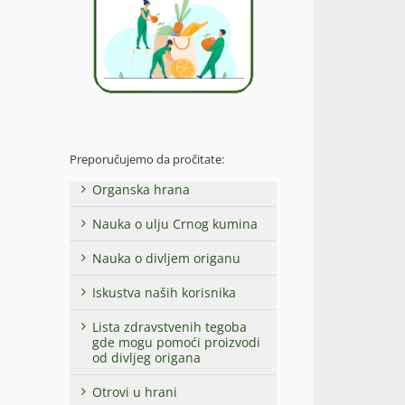
Preporučujemo da pročitate:
Organska hrana
Nauka o ulju Crnog kumina
Nauka o divljem origanu
Iskustva naših korisnika
Lista zdravstvenih tegoba
gde mogu pomoći proizvodi
od divljeg origana
Otrovi u hrani