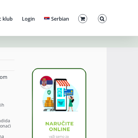
c klub
Login
Serbian
alom
tih
ndida
ronaći
na