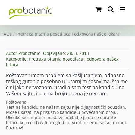
Skip
to
content
FAQs
Pretraga pitanja posetilaca i odgovora našeg lekara
Autor
Probotanic
Objavljeno: 28. 3. 2013
Kategorije:
Pretraga pitanja posetilaca i odgovora našeg
lekara
Poštovani: Imam problem sa kašljucanjem, odnosno
teškog gutanja posebno u jutarnjim časovima, što me
čini jako nervoznom. uradila sam test na kandidu na
Vašem sajtu, i prema broju poena je nemam.
Poštovana,
Test na kandidu na našem sajtu nije dijagnostički pouzdan.
Može ukazati na prisustvo kandide u povećanom broju.
Ukoliko se simptomi nastave, najbolje je da se obratite
lekaru koji će obaviti pregled i utvrditi o čemu se tačno radi.
Pozdrav!