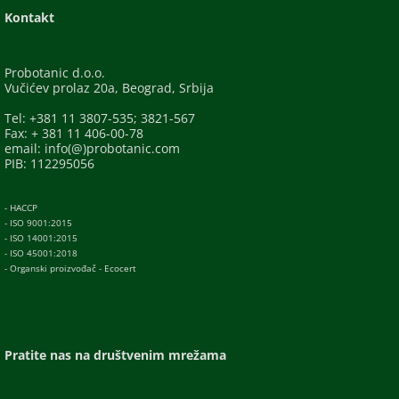
Kontakt
Probotanic d.o.o.
Vučićev prolaz 20a, Beograd, Srbija
Tel: +381 11 3807-535; 3821-567
Fax: + 381 11 406-00-78
email: info(@)probotanic.com
PIB: 112295056
- HACCP
- ISO 9001:2015
- ISO 14001:2015
- ISO 45001:2018
- Organski proizvođač - Ecocert
Pratite nas na društvenim mrežama