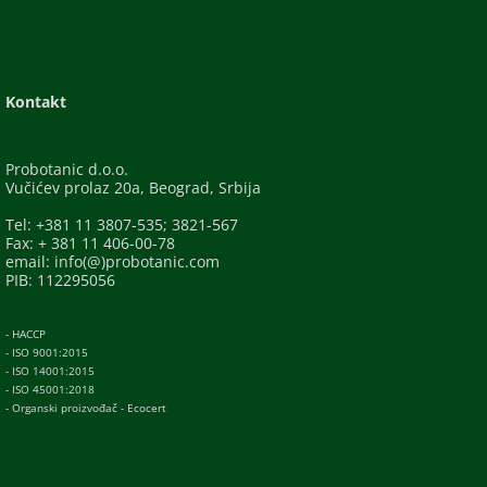
Kontakt
Probotanic d.o.o.
Vučićev prolaz 20a, Beograd, Srbija
Tel: +381 11 3807-535; 3821-567
Fax: + 381 11 406-00-78
email: info(@)probotanic.com
PIB: 112295056
- HACCP
- ISO 9001:2015
- ISO 14001:2015
- ISO 45001:2018
- Organski proizvođač - Ecocert