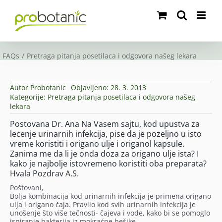
Skip
to
content
FAQs
Pretraga pitanja posetilaca i odgovora našeg lekara
Autor
Probotanic
Objavljeno: 28. 3. 2013
Kategorije:
Pretraga pitanja posetilaca i odgovora našeg
lekara
Postovana Dr. Ana Na Vasem sajtu, kod upustva za
lecenje urinarnih infekcija, pise da je pozeljno u isto
vreme koristiti i origano ulje i origanol kapsule.
Zanima me da li je onda doza za origano ulje ista? I
kako je najbolje istovremeno koristiti oba preparata?
Hvala Pozdrav A.S.
Poštovani,
Bolja kombinacija kod urinarnih infekcija je primena origano
ulja i origano čaja. Pravilo kod svih urinarnih infekcija je
unošenje što više tečnosti- čajeva i vode, kako bi se pomoglo
ispiranje bakterija iz mokraćne bešike.