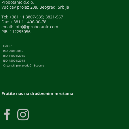
Probotanic d.o.o.
Vučićev prolaz 20a, Beograd, Srbija
Tel: +381 11 3807-535; 3821-567
Fax: + 381 11 406-00-78
email: info(@)probotanic.com
PIB: 112295056
- HACCP
- ISO 9001:2015
- ISO 14001:2015
- ISO 45001:2018
- Organski proizvođač - Ecocert
Pratite nas na društvenim mrežama