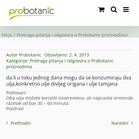
Skip
to
content
FAQs
Pretraga pitanja i odgovora o Probotanic proizvodima
Autor
Probotanic
Objavljeno: 2. 4. 2013
Kategorije:
Pretraga pitanja i odgovora o Probotanic
proizvodima
da li u toku jednog dana mogu da se konzumiraju dva
ulja,konkretno ulje divljeg origana i ulje tamjana
Poštovani
Oba ulja možete koristiti istovremeno, ali napravite vrmenski
razmak od bar 30 – 60 minuta.
Pozdrav!
Prethodni
Naredni