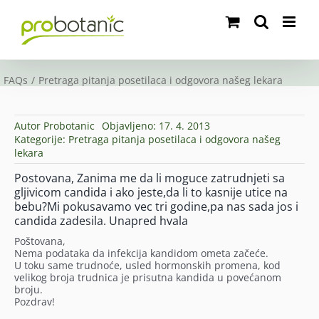
Skip
to
content
FAQs
Pretraga pitanja posetilaca i odgovora našeg lekara
Autor
Probotanic
Objavljeno: 17. 4. 2013
Kategorije:
Pretraga pitanja posetilaca i odgovora našeg
lekara
Postovana, Zanima me da li moguce zatrudnjeti sa
gljivicom candida i ako jeste,da li to kasnije utice na
bebu?Mi pokusavamo vec tri godine,pa nas sada jos i
candida zadesila. Unapred hvala
Poštovana,
Nema podataka da infekcija kandidom ometa začeće.
U toku same trudnoće, usled hormonskih promena, kod
velikog broja trudnica je prisutna kandida u povećanom
broju.
Pozdrav!