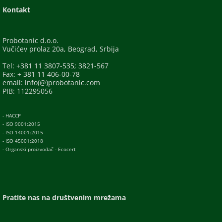
Kontakt
Probotanic d.o.o.
Vučićev prolaz 20a, Beograd, Srbija
Tel: +381 11 3807-535; 3821-567
Fax: + 381 11 406-00-78
email: info(@)probotanic.com
PIB: 112295056
- HACCP
- ISO 9001:2015
- ISO 14001:2015
- ISO 45001:2018
- Organski proizvođač - Ecocert
Pratite nas na društvenim mrežama