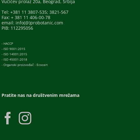
Vučićev prolaz 20a, Beograd, Srbija
Tel: +381 11 3807-535; 3821-567
Fax: + 381 11 406-00-78
email: info(@)probotanic.com
PIB: 112295056
- HACCP
- ISO 9001:2015
- ISO 14001:2015
- ISO 45001:2018
- Organski proizvođač - Ecocert
Pratite nas na društvenim mrežama