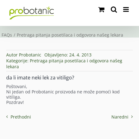
Skip
to
content
FAQs
Pretraga pitanja posetilaca i odgovora našeg lekara
Autor
Probotanic
Objavljeno: 24. 4. 2013
Kategorije:
Pretraga pitanja posetilaca i odgovora našeg
lekara
da li imate neki lek za vitiligo?
Poštovani,
Ni jedan od Probotanic proizvoda ne može pomoći kod
vitiliga.
Pozdrav!
Prethodni
Naredni