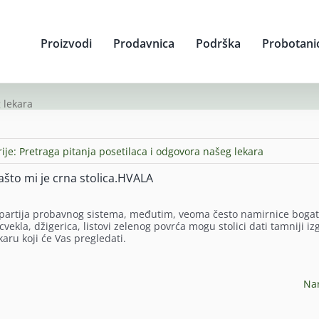
Proizvodi
Prodavnica
Podrška
Probotani
 lekara
ije:
Pretraga pitanja posetilaca i odgovora našeg lekara
što mi je crna stolica.HVALA
h partija probavnog sistema, međutim, veoma često namirnice boga
ekla, džigerica, listovi zelenog povrća mogu stolici dati tamniji iz
ekaru koji će Vas pregledati.
Na