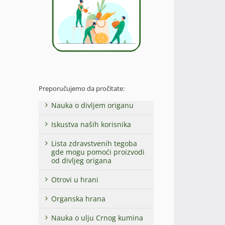
Preporučujemo da pročitate:
Nauka o divljem origanu
Iskustva naših korisnika
Lista zdravstvenih tegoba
gde mogu pomoći proizvodi
od divljeg origana
Otrovi u hrani
Organska hrana
Nauka o ulju Crnog kumina