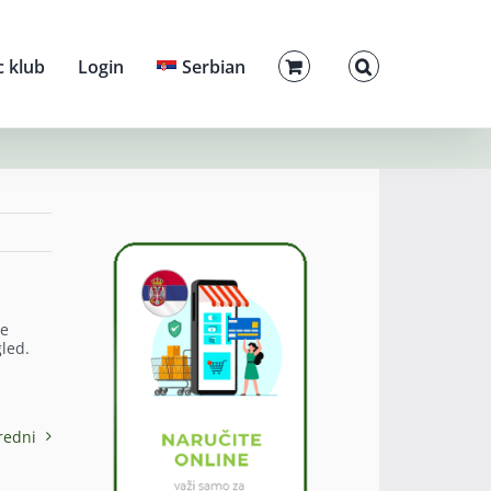
c klub
Login
Serbian
te
gled.
redni