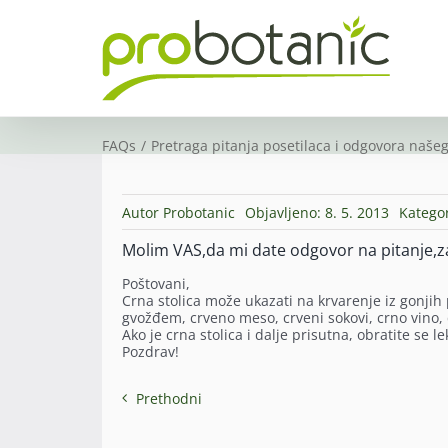
Skip
to
content
FAQs
Pretraga pitanja posetilaca i odgovora našeg
Autor
Probotanic
Objavljeno: 8. 5. 2013
Kategor
Molim VAS,da mi date odgovor na pitanje,za
Poštovani,
Crna stolica može ukazati na krvarenje iz gonji
gvožđem, crveno meso, crveni sokovi, crno vino, cv
Ako je crna stolica i dalje prisutna, obratite se l
Pozdrav!
Prethodni