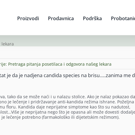
Proizvodi
Prodavnica
Podrška
Probotani
 lekara
ije:
Pretraga pitanja posetilaca i odgovora našeg lekara
ltat je da je nadjena candida species na brisu…..zanima me da 
eva, tako da se može naći i u nalazu stolice. Ako je nalaz pokazao da
bno je lečenje i pridržavanje anti-kandida režima ishrane. Poželjna 
vnu floru. Kandida daje neprijatne simptome kao što su nadutost,
alost…Više je neprijatna nego što je opasna ali može dovesti dodalj
je lečenje potrebno (farmakološko ili dijetetskim režimom).