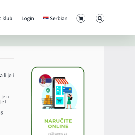
c klub
Login
Serbian
li je i
 je u
je i
eg