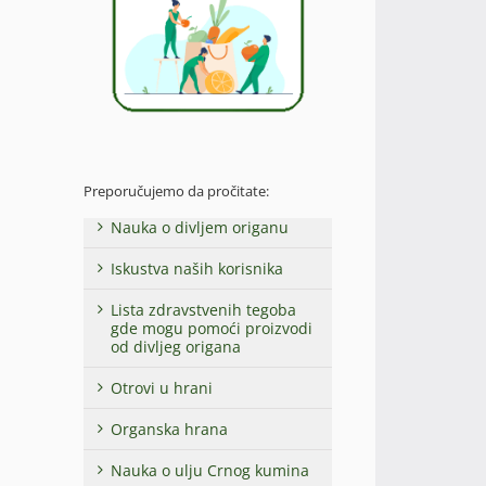
Preporučujemo da pročitate:
Nauka o divljem origanu
Iskustva naših korisnika
Lista zdravstvenih tegoba
gde mogu pomoći proizvodi
od divljeg origana
Otrovi u hrani
Organska hrana
Nauka o ulju Crnog kumina