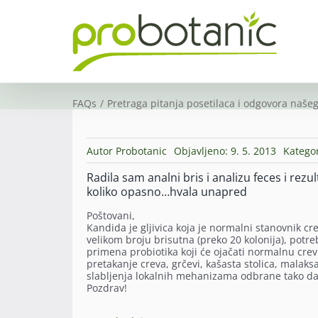
Skip
to
content
FAQs
Pretraga pitanja posetilaca i odgovora našeg
Autor
Probotanic
Objavljeno: 9. 5. 2013
Kategor
Radila sam analni bris i analizu feces i rezu
koliko opasno…hvala unapred
Poštovani,
Kandida je gljivica koja je normalni stanovnik cr
velikom broju brisutna (preko 20 kolonija), potre
primena probiotika koji će ojačati normalnu cre
pretakanje creva, grčevi, kašasta stolica, malaks
slabljenja lokalnih mehanizama odbrane tako da 
Pozdrav!