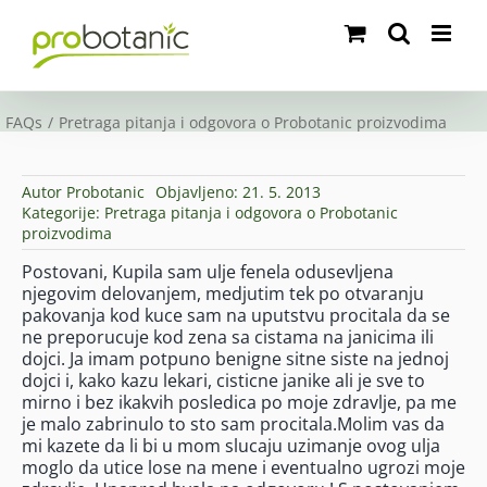
Skip
to
content
FAQs
Pretraga pitanja i odgovora o Probotanic proizvodima
Autor
Probotanic
Objavljeno: 21. 5. 2013
Kategorije:
Pretraga pitanja i odgovora o Probotanic
proizvodima
Postovani, Kupila sam ulje fenela odusevljena
njegovim delovanjem, medjutim tek po otvaranju
pakovanja kod kuce sam na uputstvu procitala da se
ne preporucuje kod zena sa cistama na janicima ili
dojci. Ja imam potpuno benigne sitne siste na jednoj
dojci i, kako kazu lekari, cisticne janike ali je sve to
mirno i bez ikakvih posledica po moje zdravlje, pa me
je malo zabrinulo to sto sam procitala.Molim vas da
mi kazete da li bi u mom slucaju uzimanje ovog ulja
moglo da utice lose na mene i eventualno ugrozi moje