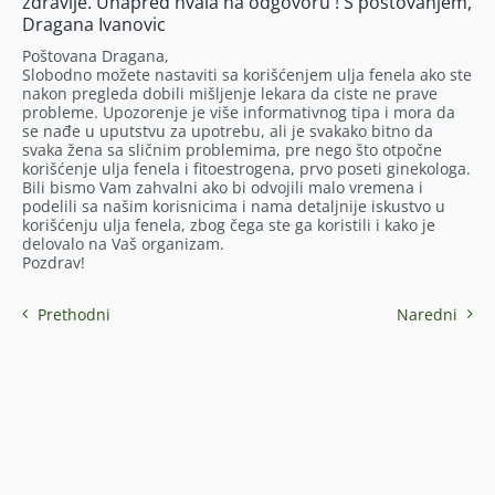
zdravlje. Unapred hvala na odgovoru ! S postovanjem,
Dragana Ivanovic
Poštovana Dragana,
Slobodno možete nastaviti sa korišćenjem ulja fenela ako ste
nakon pregleda dobili mišljenje lekara da ciste ne prave
probleme. Upozorenje je više informativnog tipa i mora da
se nađe u uputstvu za upotrebu, ali je svakako bitno da
svaka žena sa sličnim problemima, pre nego što otpočne
korišćenje ulja fenela i fitoestrogena, prvo poseti ginekologa.
Bili bismo Vam zahvalni ako bi odvojili malo vremena i
podelili sa našim korisnicima i nama detaljnije iskustvo u
korišćenju ulja fenela, zbog čega ste ga koristili i kako je
delovalo na Vaš organizam.
Pozdrav!
Prethodni
Naredni