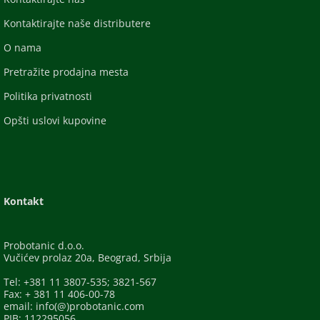
Kontaktirajte naše distributere
O nama
Pretražite prodajna mesta
Politika privatnosti
Opšti uslovi kupovine
Kontakt
Probotanic d.o.o.
Vučićev prolaz 20a, Beograd, Srbija
Tel: +381 11 3807-535; 3821-567
Fax: + 381 11 406-00-78
email: info(@)probotanic.com
PIB: 112295056