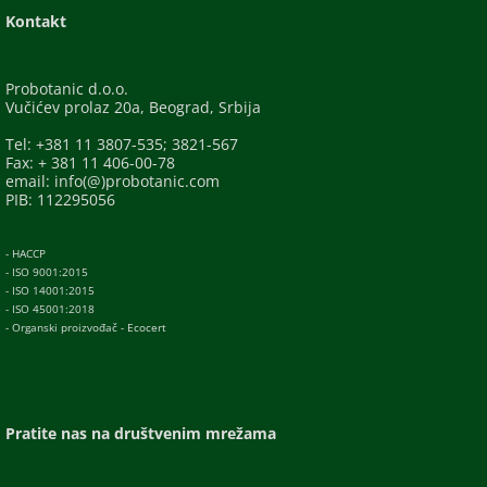
Kontakt
Probotanic d.o.o.
Vučićev prolaz 20a, Beograd, Srbija
Tel: +381 11 3807-535; 3821-567
Fax: + 381 11 406-00-78
email: info(@)probotanic.com
PIB: 112295056
- HACCP
- ISO 9001:2015
- ISO 14001:2015
- ISO 45001:2018
- Organski proizvođač - Ecocert
Pratite nas na društvenim mrežama