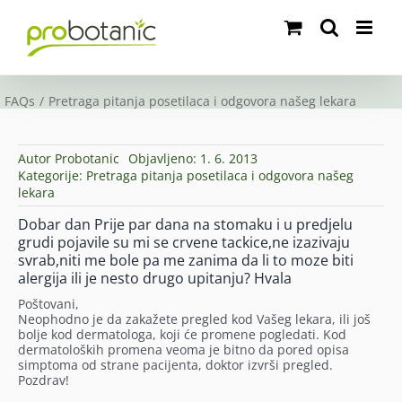
Skip
to
content
FAQs
Pretraga pitanja posetilaca i odgovora našeg lekara
Autor
Probotanic
Objavljeno: 1. 6. 2013
Kategorije:
Pretraga pitanja posetilaca i odgovora našeg
lekara
Dobar dan Prije par dana na stomaku i u predjelu
grudi pojavile su mi se crvene tackice,ne izazivaju
svrab,niti me bole pa me zanima da li to moze biti
alergija ili je nesto drugo upitanju? Hvala
Poštovani,
Neophodno je da zakažete pregled kod Vašeg lekara, ili još
bolje kod dermatologa, koji će promene pogledati. Kod
dermatoloških promena veoma je bitno da pored opisa
simptoma od strane pacijenta, doktor izvrši pregled.
Pozdrav!