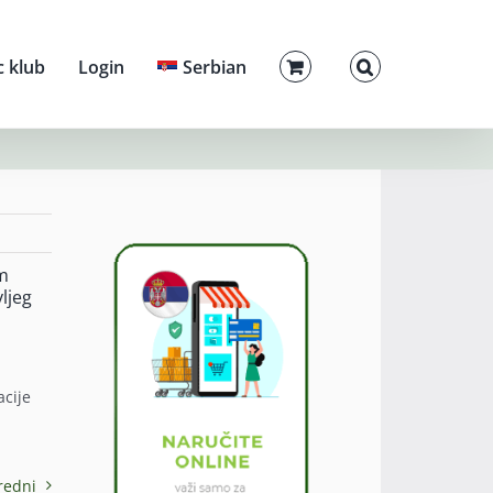
c klub
Login
Serbian
im
ljeg
acije
redni