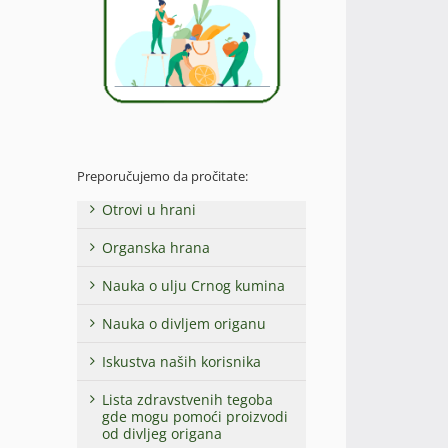
Preporučujemo da pročitate:
Otrovi u hrani
Organska hrana
Nauka o ulju Crnog kumina
Nauka o divljem origanu
Iskustva naših korisnika
Lista zdravstvenih tegoba
gde mogu pomoći proizvodi
od divljeg origana