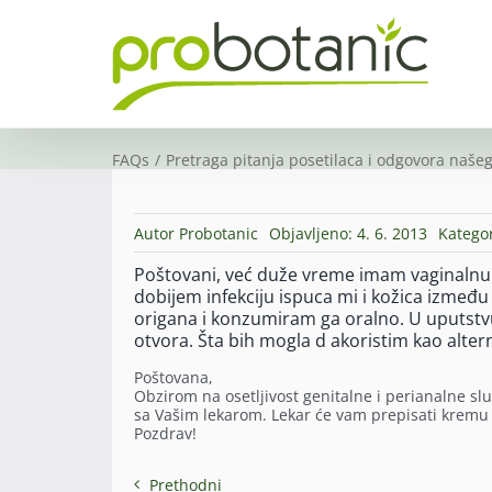
Skip
to
content
FAQs
Pretraga pitanja posetilaca i odgovora našeg
Autor
Probotanic
Objavljeno: 4. 6. 2013
Kategor
Poštovani, već duže vreme imam vaginalnu inf
dobijem infekciju ispuca mi i kožica između 
origana i konzumiram ga oralno. U uputstvu
otvora. Šta bih mogla d akoristim kao alter
Poštovana,
Obzirom na osetljivost genitalne i perianalne slu
sa Vašim lekarom. Lekar će vam prepisati kremu ili
Pozdrav!
Prethodni