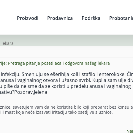
Proizvodi
Prodavnica
Podrška
Probotani
 lekara
ije:
Pretraga pitanja posetilaca i odgovora našeg lekara
ekciju. Smenjuju se ešerihija koli i stafilo i enterokoke. Č
anusa i vaginalnog otvora i užasno svrbi. Kupila sam ulje div
 piše da ne sme da se koristi u predelu anusa i vaginalnog
nativu?Pozdrav,Jelena
znice, savetujem Vam da ne koristite bilo koji preparat bez konsult
 mast koja neće izazvati iritaciju tako osetljive sluznice.
Na