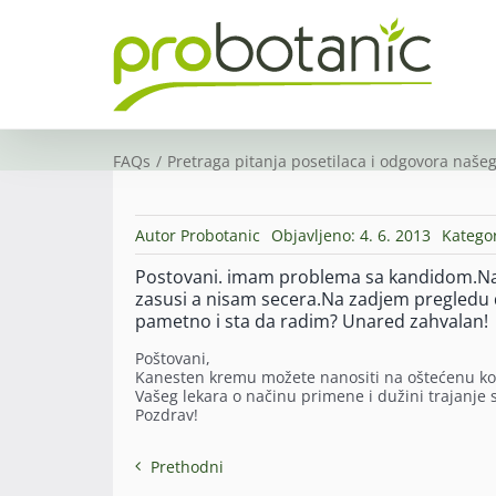
Skip
to
content
FAQs
Pretraga pitanja posetilaca i odgovora našeg
Autor
Probotanic
Objavljeno: 4. 6. 2013
Kategor
Postovani. imam problema sa kandidom.Na
zasusi a nisam secera.Na zadjem pregledu 
pametno i sta da radim? Unared zahvalan!
Poštovani,
Kanesten kremu možete nanositi na oštećenu kožu
Vašeg lekara o načinu primene i dužini trajanje s
Pozdrav!
Prethodni