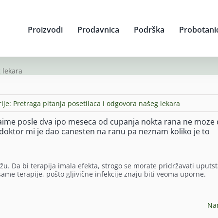
Proizvodi
Prodavnica
Podrška
Probotani
 lekara
ije:
Pretraga pitanja posetilaca i odgovora našeg lekara
ime posle dva ipo meseca od cupanja nokta rana ne moze 
doktor mi je dao canesten na ranu pa neznam koliko je to
. Da bi terapija imala efekta, strogo se morate pridržavati uputs
ame terapije, pošto gljivične infekcije znaju biti veoma uporne.
Na