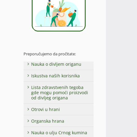
Preporučujemo da pročitate:
Nauka o divljem origanu
Iskustva naših korisnika
Lista zdravstvenih tegoba
gde mogu pomoći proizvodi
od divljeg origana
Otrovi u hrani
Organska hrana
Nauka o ulju Crnog kumina