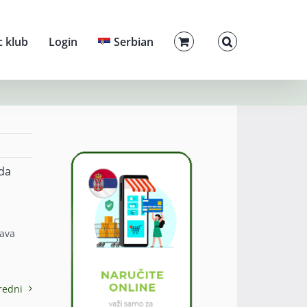
c klub
Login
Serbian
da
tava
redni