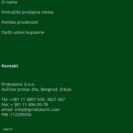
O nama
Pretražite prodajna mesta
Politika privatnosti
Opšti uslovi kupovine
Kontakt
Probotanic d.o.o.
Vučićev prolaz 20a, Beograd, Srbija
Tel: +381 11 3807-535; 3821-567
Fax: + 381 11 406-00-78
email: info(@)probotanic.com
PIB: 112295056
- HACCP