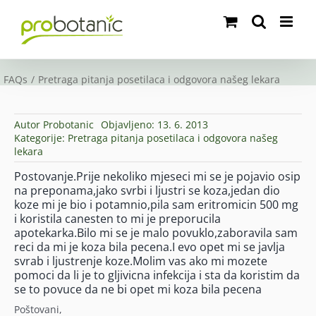
Skip
to
content
FAQs
Pretraga pitanja posetilaca i odgovora našeg lekara
Autor
Probotanic
Objavljeno: 13. 6. 2013
Kategorije:
Pretraga pitanja posetilaca i odgovora našeg
lekara
Postovanje.Prije nekoliko mjeseci mi se je pojavio osip
na preponama,jako svrbi i ljustri se koza,jedan dio
koze mi je bio i potamnio,pila sam eritromicin 500 mg
i koristila canesten to mi je preporucila
apotekarka.Bilo mi se je malo povuklo,zaboravila sam
reci da mi je koza bila pecena.I evo opet mi se javlja
svrab i ljustrenje koze.Molim vas ako mi mozete
pomoci da li je to gljivicna infekcija i sta da koristim da
se to povuce da ne bi opet mi koza bila pecena
Poštovani,