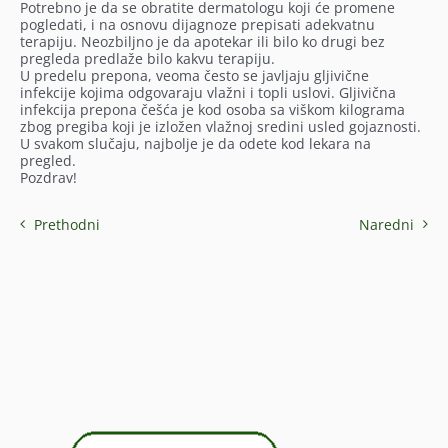
Potrebno je da se obratite dermatologu koji će promene
pogledati, i na osnovu dijagnoze prepisati adekvatnu
terapiju. Neozbiljno je da apotekar ili bilo ko drugi bez
pregleda predlaže bilo kakvu terapiju.
U predelu prepona, veoma često se javljaju gljivične
infekcije kojima odgovaraju vlažni i topli uslovi. Gljivična
infekcija prepona češća je kod osoba sa viškom kilograma
zbog pregiba koji je izložen vlažnoj sredini usled gojaznosti.
U svakom slučaju, najbolje je da odete kod lekara na
pregled.
Pozdrav!
Prethodni
Naredni