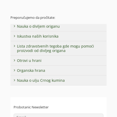
Preporučujemo da pročitate:
Nauka o divljem origanu
Iskustva naših korisnika
Lista zdravstvenih tegoba gde mogu pomoći
proizvodi od divljeg origana
Otrovi u hrani
Organska hrana
Nauka o ulju Crnog kumina
Probotanic Newsletter