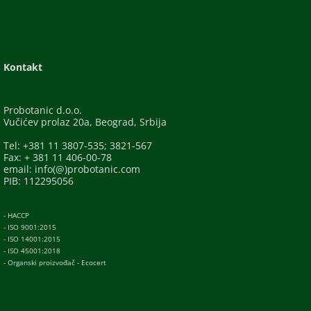
Kontakt
Probotanic d.o.o.
Vučićev prolaz 20a, Beograd, Srbija
Tel: +381 11 3807-535; 3821-567
Fax: + 381 11 406-00-78
email: info(@)probotanic.com
PIB: 112295056
- HACCP
- ISO 9001:2015
- ISO 14001:2015
- ISO 45001:2018
- Organski proizvođač - Ecocert