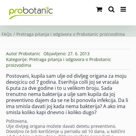
Skip
to
content
FAQs
Pretraga pitanja i odgovora o Probotanic proizvodima
Autor
Probotanic
Objavljeno: 27. 6. 2013
Kategorije:
Pretraga pitanja i odgovora o Probotanic
proizvodima
Postovani, kupila sam ulje od divljeg origana za moju
devojcicu od 7 godina. Eserihija colli joj se vracala
6.puta za dve godine i to u velikom broju. Sada
trenutno nema bakterija a ulje sam kupila da joj
preventivno dajem da se ne bi ponovila infekcija. Da li
ima smisla davati joj kada nema bakterija? A ako ima
smisla koliko kapi dnevno i koliko dugo?
Poštovana,
Ulje divljeg origana možete davati detetu preventivno.
Dovoljno će biti korišćenje u periodu od 10 dana, u količini