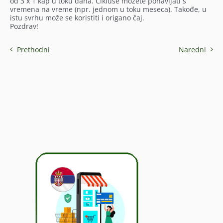
od 3 x 1 kap u toku dana. Cikluse možete ponavljati s
vremena na vreme (npr. jednom u toku meseca). Takođe, u
istu svrhu može se koristiti i origano čaj.
Pozdrav!
Prethodni
Naredni