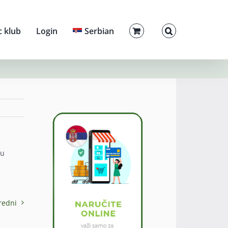
c klub
Login
Serbian
 u
redni