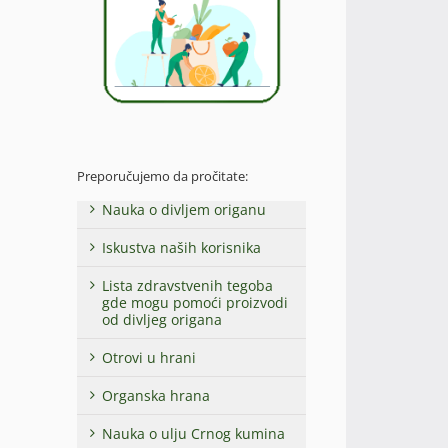
Preporučujemo da pročitate:
Nauka o divljem origanu
Iskustva naših korisnika
Lista zdravstvenih tegoba
gde mogu pomoći proizvodi
od divljeg origana
Otrovi u hrani
Organska hrana
Nauka o ulju Crnog kumina