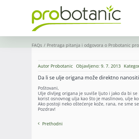
Skip
to
content
FAQs
Pretraga pitanja i odgovora o Probotanic pr
Autor
Probotanic
Objavljeno: 9. 7. 2013
Kategor
Da li se ulje origana može direktno nanosit
Poštovani,
Ulje divljeg origana je suviše ljuto i jako da bi s
korist osnovnog ulja kao što je maslinovo, ulje k
Ako postoji neko oštećenje kože, rana, ne sme se 
Pozdrav!
Prethodni