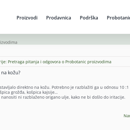
Proizvodi
Prodavnica
Podrška
Probotani
oizvodima
ije:
Pretraga pitanja i odgovora o Probotanic proizvodima
i na kožu?
e stavljalo direktno na kožu. Potrebno je razblažiti ga u odnosu 10 :1
ošpica grožđa, košpica kajsije…
nanositi ni razblaženo origano ulje, kako ne bi došlo do iritacije.
Na