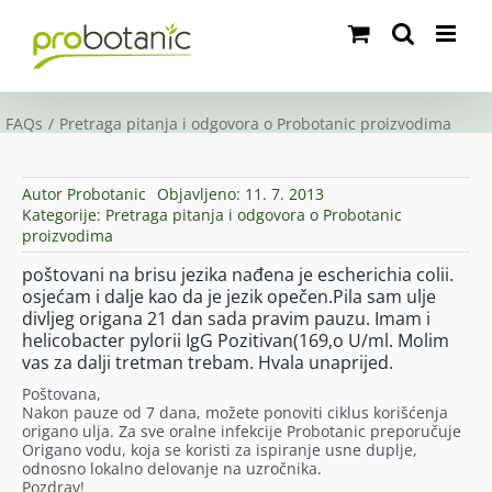
Skip
to
content
FAQs
Pretraga pitanja i odgovora o Probotanic proizvodima
Autor
Probotanic
Objavljeno: 11. 7. 2013
Kategorije:
Pretraga pitanja i odgovora o Probotanic
proizvodima
poštovani na brisu jezika nađena je escherichia colii.
osjećam i dalje kao da je jezik opečen.Pila sam ulje
divljeg origana 21 dan sada pravim pauzu. Imam i
helicobacter pylorii IgG Pozitivan(169,o U/ml. Molim
vas za dalji tretman trebam. Hvala unaprijed.
Poštovana,
Nakon pauze od 7 dana, možete ponoviti ciklus korišćenja
origano ulja. Za sve oralne infekcije Probotanic preporučuje
Origano vodu, koja se koristi za ispiranje usne duplje,
odnosno lokalno delovanje na uzročnika.
Pozdrav!