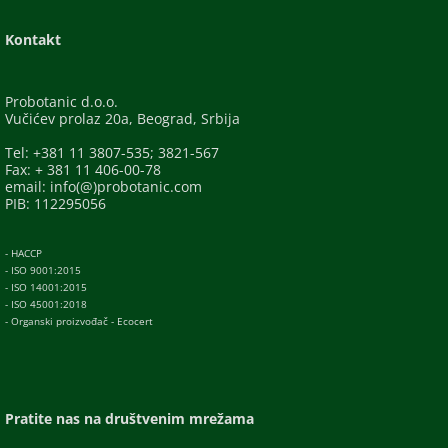
Kontakt
Probotanic d.o.o.
Vučićev prolaz 20a, Beograd, Srbija
Tel: +381 11 3807-535; 3821-567
Fax: + 381 11 406-00-78
email: info(@)probotanic.com
PIB: 112295056
- HACCP
- ISO 9001:2015
- ISO 14001:2015
- ISO 45001:2018
- Organski proizvođač - Ecocert
Pratite nas na društvenim mrežama