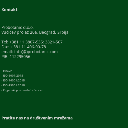
Kontakt
Probotanic d.o.o.
Vučićev prolaz 20a, Beograd, Srbija
Tel: +381 11 3807-535; 3821-567
Fax: + 381 11 406-00-78
email: info(@)probotanic.com
PIB: 112295056
- HACCP
- ISO 9001:2015
- ISO 14001:2015
- ISO 45001:2018
- Organski proizvođač - Ecocert
Pratite nas na društvenim mrežama