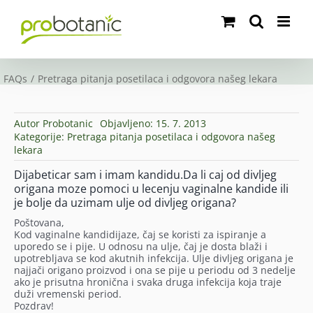
Skip
to
content
FAQs
Pretraga pitanja posetilaca i odgovora našeg lekara
Autor
Probotanic
Objavljeno: 15. 7. 2013
Kategorije:
Pretraga pitanja posetilaca i odgovora našeg
lekara
Dijabeticar sam i imam kandidu.Da li caj od divljeg
origana moze pomoci u lecenju vaginalne kandide ili
je bolje da uzimam ulje od divljeg origana?
Poštovana,
Kod vaginalne kandidijaze, čaj se koristi za ispiranje a
uporedo se i pije. U odnosu na ulje, čaj je dosta blaži i
upotrebljava se kod akutnih infekcija. Ulje divljeg origana je
najjači origano proizvod i ona se pije u periodu od 3 nedelje
ako je prisutna hronična i svaka druga infekcija koja traje
duži vremenski period.
Pozdrav!